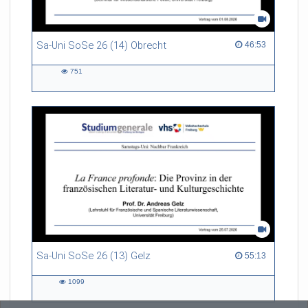
Sa-Uni SoSe 26 (14) Obrecht
46:53 duration
46:53
751
751
views
Sa-Uni SoSe 26 (13) Gelz
55:13 duration
55:13
1099
1099
views