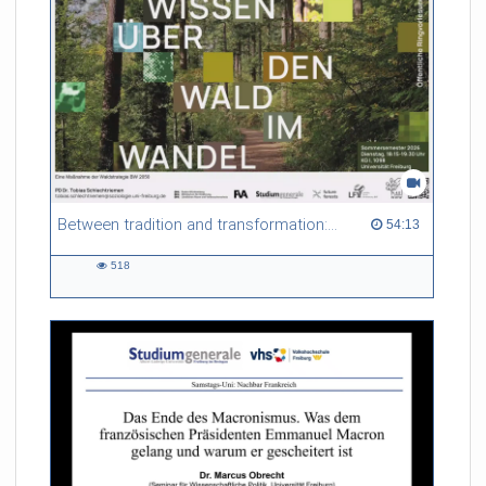
Forstbetriebe. Vor diesem Hintergrund spürt der Vortrag dem
Nutzen und den Risiken nach, die mit den alten, vertrauten
Waldgeschichten einhergehen.
Referent/in:
Prof. Dr. Ulrich
Schraml (Direktor FVA Freiburg)
Between tradition and transformation: how owners, advisers and institutions co-create knowledge for resilient forests in Europe
54:13 duration
54:13
518
518
views