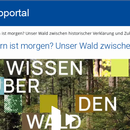
go
go
go
to
to
to
navigation
main
footer
content
n ist morgen? Unser Wald zwischen historischer Verklärung und Zuk
Video abspielen