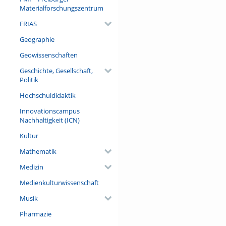
Referent/in:
Materialforschungszentrum
Prof. Dr. Ulrich Schraml (Dire
FRIAS
Geographie
Geowissenschaften
Geschichte, Gesellschaft,
Politik
Hochschuldidaktik
Innovationscampus
Nachhaltigkeit (ICN)
Kultur
Mathematik
Medizin
Medienkulturwissenschaft
Musik
Pharmazie