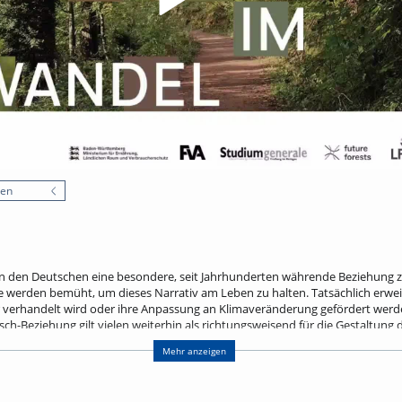
nen
n den Deutschen eine besondere, seit Jahrhunderten währende Beziehung zu
werden bemüht, um dieses Narrativ am Leben zu halten. Tatsächlich erweist
verhandelt wird oder ihre Anpassung an Klimaveränderung gefördert werden s
h-Beziehung gilt vielen weiterhin als richtungsweisend für die Gestaltung
lichen Studien zufolge zunehmend als Hemmschuh − für einen effektiven Wa
Mehr anzeigen
 Forstbetriebe. Vor diesem Hintergrund spürt der Vortrag dem Nutzen und d
schichten einhergehen.