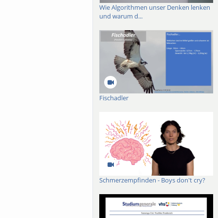
Wie Algorithmen unser Denken lenken
und warum d...
Fischadler
Schmerzempfinden - Boys don't cry?