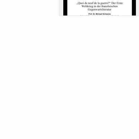
Sa-Uni SoSe 26 (12) Schwarze
Meanings of Forests: A Collaborative
Comparativ...
Als der Wald eine Zukunftsfrage wurde.