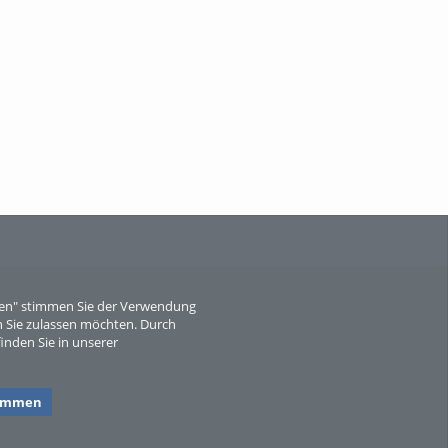
Wissen, ...
When Particle Physics Gets Hot: A
Journey Throu...
eren" stimmen Sie der Verwendung
 Sie zulassen möchten. Durch
inden Sie in unserer
Sperber
timmen