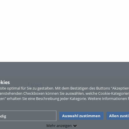
kies
Links
te optimal für Sie zu gestalten. Mit dem Bestätigen des Buttons "Akzepti
ntenstehenden Checkboxen können Sie auswählen, welche Cookie-Kategorien
Sitemap
gen" erhalten Sie eine Beschreibung jeder Kategorie. Weitere Informationen f
Auswahl zustimmen
Allen zus
dig
Mehr anzeigen