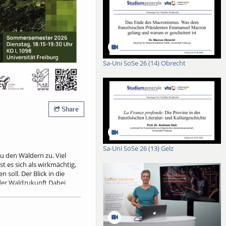
Sa-Uni SoSe 26 (14) Obrecht
Share
Sa-Uni SoSe 26 (13) Gelz
 den Wäldern zu. Viel
 es sich als wirkmächtig,
oll. Der Blick in die
 der Waldzukunft Dabei
ldnaturschutz ebenso wie
en Risiken nach, die mit