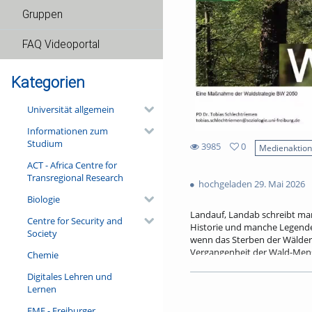
Gruppen
FAQ Videoportal
Kategorien
Universität allgemein
Informationen zum
Studium
3985
0
Medienaktio
0
ACT - Africa Centre for
3985
favorites
Transregional Research
views
hochgeladen 29. Mai 2026
Biologie
Landauf, Landab schreibt ma
Centre for Security and
Historie und manche Legende 
Society
wenn das Sterben der Wälder 
Vergangenheit der Wald-Mensc
Chemie
erweist er sich wissenschaft
Digitales Lehren und
für die Ausrichtung moderner
Lernen
den alten, vertrauten Waldge
FMF - Freiburger