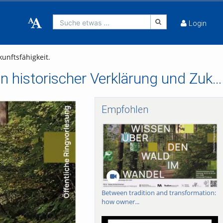
Suche etwas ...
Login
unftsfähigkeit.
Wie viel gestern ist morgen? Unser Wald zwischen historischer Verklärung und Zukunftsfähigkeit.
Empfohlen
Between tradition and transformation:
how owner...