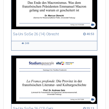
Sa-Uni SoSe 26 (14) Obrecht
46:53 duration
46:53
249
249
views
Sa-Uni SoSe 26 (13) Gelz
55:13 duration
55:13