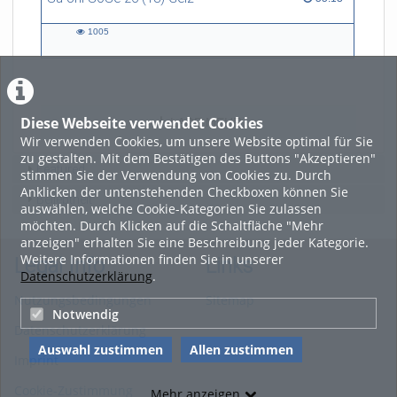
1005
1005
views
Diese Webseite verwendet Cookies
LADE MEHR
Wir verwenden Cookies, um unsere Website optimal für Sie
zu gestalten. Mit dem Bestätigen des Buttons "Akzeptieren"
Featured
stimmen Sie der Verwendung von Cookies zu. Durch
Anklicken der untenstehenden Checkboxen können Sie
Beliebtheit
auswählen, welche Cookie-Kategorien Sie zulassen
möchten. Durch Klicken auf die Schaltfläche "Mehr
anzeigen" erhalten Sie eine Beschreibung jeder Kategorie.
Weitere Informationen finden Sie in unserer
Legal Info
Links
Datenschutzerklärung
.
Nutzungsbedingungen
Sitemap
Notwendig
Datenschutzerklärung
Auswahl zustimmen
Allen zustimmen
Imprint
Cookie-Zustimmung
Mehr anzeigen