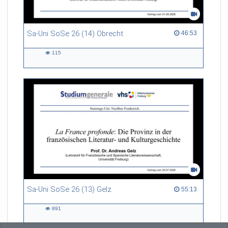
Sa-Uni SoSe 26 (14) Obrecht
46:53 duration
46:53
115
115
views
Sa-Uni SoSe 26 (13) Gelz
55:13 duration
55:13
891
891
views