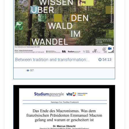
Forstlichen Versuchs- und Forschungsanstalt Baden-
Württemberg (FVA Freiburg) und spannt einen Bogen von
Wald als Erholungsraum, als Arbeitsort und als Arena
gesellschaftlicher Transformationsprozesse.
Referent/in:
PD Dr. Stephanie Bethmann
(Leiterin SGW, FVA Freiburg)
Between tradition and transformation: how owners, advisers and institutions co-create knowledge for resilient forests in Europe
54:13 duration
54:13
97
97
views