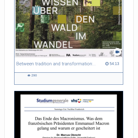
Austausches für Dritte schaffen Hassoun und Hoffmann einen
Trialog und motivieren ihre Lesende, aktiv in die Unterhaltung
einzusteigen.
Referent/in:
Jouanna Hassoun,
Shai
Hoffmann
Between tradition and transformation: how owners, advisers and institutions co-create knowledge for resilient forests in Europe
54:13 duration
54:13
290
290
views