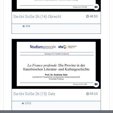
Sa-Uni SoSe 26 (14) Obrecht
46:53 duration
46:53
545
545
views
Sa-Uni SoSe 26 (13) Gelz
55:13 duration
55:13
1073
1073
views