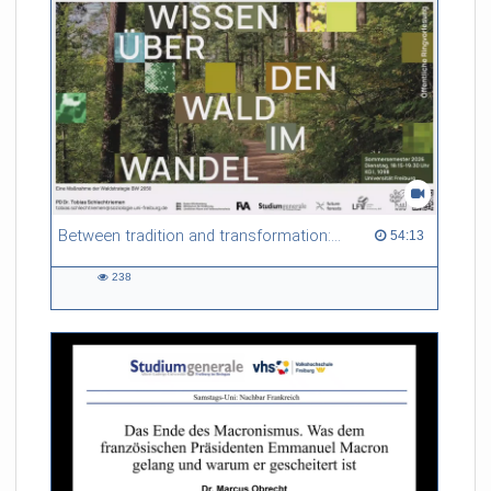
Between tradition and transformation: how owners, advisers and institutions co-create knowledge for resilient forests in Europe
54:13 duration
54:13
238
238
views