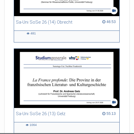
Sa-Uni SoSe 26 (14) Obrecht
46:53 duration
46:53
481
481
views
Sa-Uni SoSe 26 (13) Gelz
55:13 duration
55:13
1064
1064
views