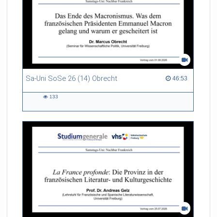
Sa-Uni SoSe 26 (14) Obrecht
46:53 duration
46:53
133
133
views