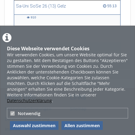
Sa-Uni SoSe 26 (13) Gelz
55:13 duration
55:13
910
910
views
Diese Webseite verwendet Cookies
LADE MEHR
Wir verwenden Cookies, um unsere Website optimal für Sie
zu gestalten. Mit dem Bestätigen des Buttons "Akzeptieren"
Featured
stimmen Sie der Verwendung von Cookies zu. Durch
Anklicken der untenstehenden Checkboxen können Sie
Beliebtheit
auswählen, welche Cookie-Kategorien Sie zulassen
möchten. Durch Klicken auf die Schaltfläche "Mehr
anzeigen" erhalten Sie eine Beschreibung jeder Kategorie.
Weitere Informationen finden Sie in unserer
Legal Info
Links
Datenschutzerklärung
.
Nutzungsbedingungen
Sitemap
Notwendig
Datenschutzerklärung
Auswahl zustimmen
Allen zustimmen
Imprint