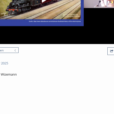
nen
 2025
el Wizemann