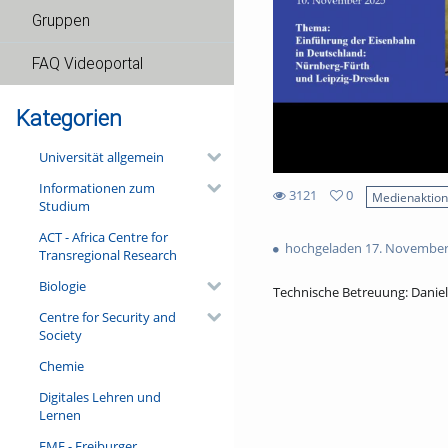
Gruppen
FAQ Videoportal
Kategorien
Universität allgemein
Informationen zum
3121
0
Medienaktio
Studium
0
3121
favorites
ACT - Africa Centre for
views
hochgeladen 17. November
Transregional Research
Biologie
Technische Betreuung: Dani
Centre for Security and
Society
Chemie
Digitales Lehren und
Lernen
FMF - Freiburger