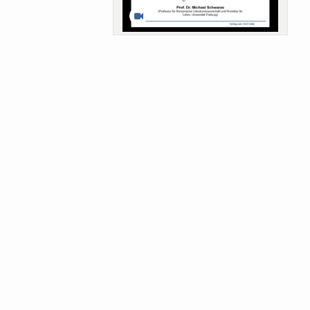
Sa-Uni SoSe 26 (12) Schwarze
Meanings of Forests: A Collaborative
Comparativ...
Als der Wald eine Zukunftsfrage
wurde. Wissen, ...