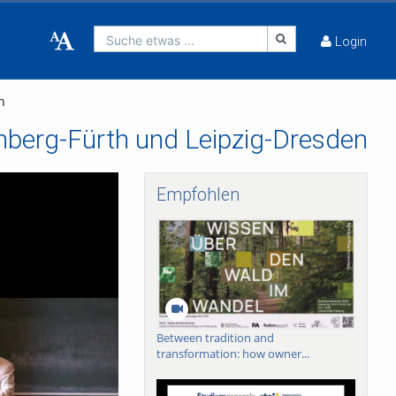
Suche etwas ...
Login
n
rnberg-Fürth und Leipzig-Dresden
Empfohlen
Between tradition and
transformation: how owner...