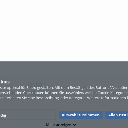
kies
Links
te optimal für Sie zu gestalten. Mit dem Bestätigen des Buttons "Akzepti
ntenstehenden Checkboxen können Sie auswählen, welche Cookie-Kategorien
Sitemap
gen" erhalten Sie eine Beschreibung jeder Kategorie. Weitere Informationen f
Auswahl zustimmen
Allen zus
dig
Mehr anzeigen