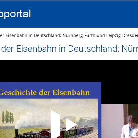
go
go
go
to
to
to
navigation
main
footer
content
er Eisenbahn in Deutschland: Nürnberg-Fürth und Leipzig-Dresde
 der Eisenbahn in Deutschland: Nü
Video abspielen