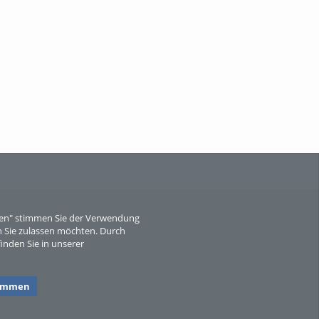
When Particle Physics Gets Hot: A
Journey Throu...
eren" stimmen Sie der Verwendung
Sperber
 Sie zulassen möchten. Durch
inden Sie in unserer
timmen