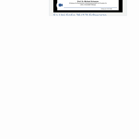
Sa-Uni SoSe 26 (12) Schwarze
Meanings of Forests: A Collaborative
Comparativ...
Als der Wald eine Zukunftsfrage
wurde. Wissen, ...