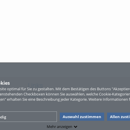
kies
Links
te optimal für Sie zu gestalten. Mit dem Bestätigen des Buttons "Akzepti
ntenstehenden Checkboxen können Sie auswählen, welche Cookie-Kategorien
Sitemap
gen" erhalten Sie eine Beschreibung jeder Kategorie. Weitere Informationen f
Auswahl zustimmen
Allen zus
dig
Mehr anzeigen