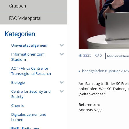
Gruppen
FAQ Videoportal
Kategorien
Universität allgemein
Informationen zum
3325
0
Medienaktio
Studium
0
3325
favorites
ACT - Africa Centre for
views
hochgeladen 8. Januar 2026
Transregional Research
Biologie
Am Samstag trifft der SC Fre
anknüpfen. Was SC-Trainer Jul
Centre for Security and
„Seitenwechsel“.
Society
Referent/in:
Chemie
Andreas Nagel
Digitales Lehren und
Lernen
FMF - Freiburger