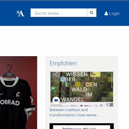
Suche etwas ...
Login
Empfohlen
Between tradition and
transformation: how owner...