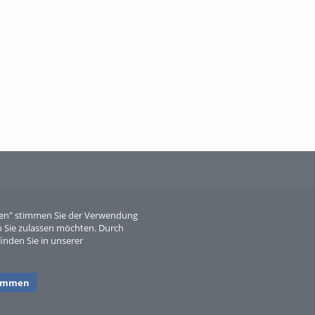
When Particle Physics Gets Hot: A
Journey Throu...
Sperber
eren" stimmen Sie der Verwendung
 Sie zulassen möchten. Durch
inden Sie in unserer
timmen