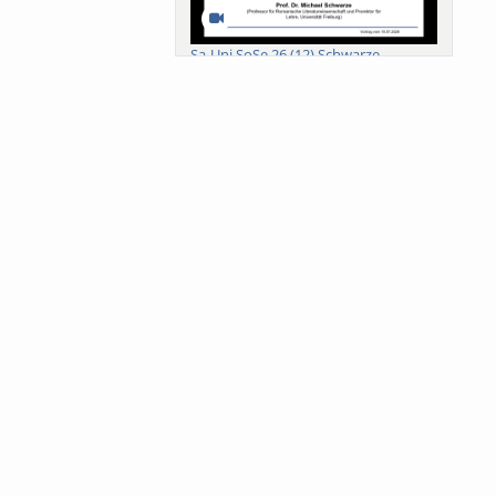
Sa-Uni SoSe 26 (12) Schwarze
Meanings of Forests: A Collaborative
Comparativ...
Als der Wald eine Zukunftsfrage
wurde. Wissen, ...