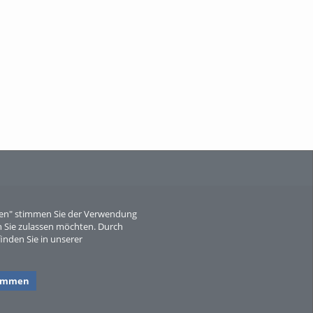
When Particle Physics Gets Hot: A
Journey Throu...
Sperber
eren" stimmen Sie der Verwendung
 Sie zulassen möchten. Durch
inden Sie in unserer
timmen