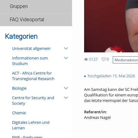
Gruppen
FAQ Videoportal
Kategorien
Universität allgemein
Informationen zum
5127
0
Medienaktio
Studium
0
5127
favorites
ACT - Africa Centre for
views
hochgeladen 15. Mai 2026
Transregional Research
Biologie
Am Samstag kann der SC Freib
Qualifikation für einem euro
Centre for Security and
das letzte Heimspiel der Sais
Society
Referent/in:
Chemie
Andreas Nagel
Digitales Lehren und
Lernen
FMF - Freiburger