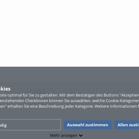
kies
Links
te optimal für Sie zu gestalten. Mit dem Bestätigen des Buttons "Akzepti
ntenstehenden Checkboxen können Sie auswählen, welche Cookie-Kategorien
Sitemap
gen" erhalten Sie eine Beschreibung jeder Kategorie. Weitere Informationen f
Auswahl zustimmen
Allen zus
dig
Mehr anzeigen