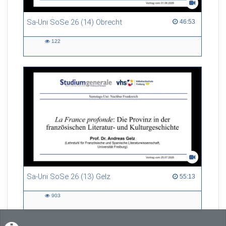
Sa-Uni SoSe 26 (14) Obrecht
46:53 duration
46:53
122
122
views
Sa-Uni SoSe 26 (13) Gelz
55:13 duration
55:13
903
903
views