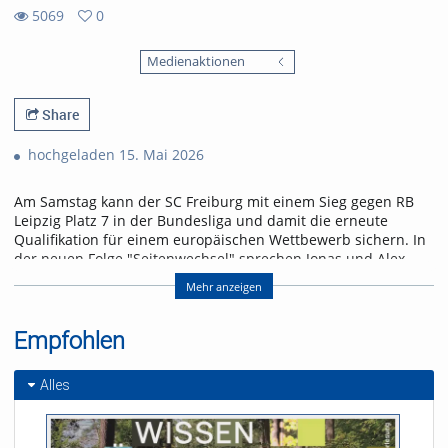
5069
0
0
5069
favorites
Medienaktionen
views
Share
hochgeladen 15. Mai 2026
Am Samstag kann der SC Freiburg mit einem Sieg gegen RB
Leipzig Platz 7 in der Bundesliga und damit die erneute
Qualifikation für einem europäischen Wettbewerb sichern. In
der neuen Folge "Seitenwechsel" sprechen Jonas und Alex
über das letzte Heimspiel der Saison und einen Leih-
Mehr anzeigen
Rückkehrer.
Referent/in:
Empfohlen
Andreas Nagel
Alles