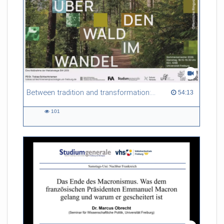
Between tradition and transformation: how owners, advisers and institutions co-create knowledge for resilient forests in Europe
54:13 duration
54:13
101
101
views