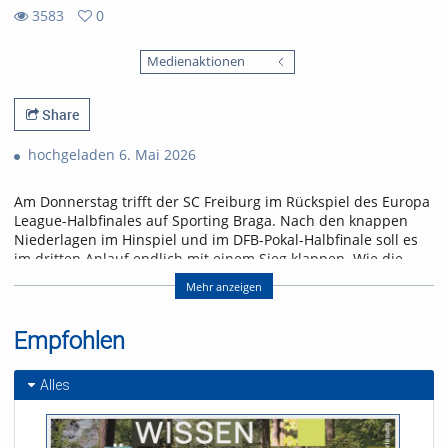
3583
0
0
3583
favorites
Medienaktionen
views
Share
hochgeladen 6. Mai 2026
Am Donnerstag trifft der SC Freiburg im Rückspiel des Europa
League-Halbfinales auf Sporting Braga. Nach den knappen
Niederlagen im Hinspiel und im DFB-Pokal-Halbfinale soll es
im dritten Anlauf endlich mit einem Sieg klappen. Wie die
Freiburger den größten Erfolg der Vereinsgeschichte erringen
Mehr anzeigen
wollen, erfahrt ihr in der neuen Folge „Seitenwechsel“.
Referent/in:
Empfohlen
Andreas Nagel
Alles