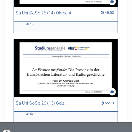
Sa-Uni SoSe 26 (14) Obrecht
46:53 duration
46:53
192
192
views
Sa-Uni SoSe 26 (13) Gelz
55:13 duration
55:13
973
973
views