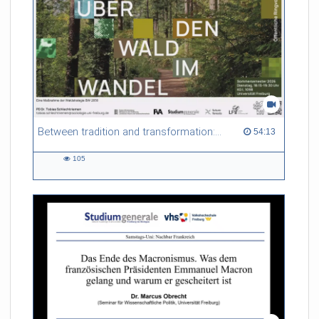
Between tradition and transformation: how owners, advisers and institutions co-create knowledge for resilient forests in Europe
54:13 duration
54:13
105
105
views