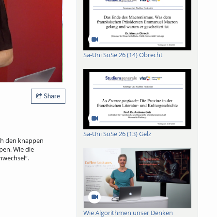
Sa-Uni SoSe 26 (14) Obrecht
Share
Sa-Uni SoSe 26 (13) Gelz
ach den knappen
pen. Wie die
enwechsel“.
Wie Algorithmen unser Denken