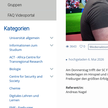
Gruppen
FAQ Videoportal
Kategorien
Universität allgemein
Informationen zum
3643
0
Medienaktio
Studium
0
3643
favorites
ACT - Africa Centre for
views
hochgeladen 6. Mai 2026
Transregional Research
Biologie
Am Donnerstag trifft der SC 
Niederlagen im Hinspiel und i
Centre for Security and
Freiburger den größten Erfolg
Society
Referent/in:
Chemie
Andreas Nagel
Digitales Lehren und
Lernen
FMF - Freiburger