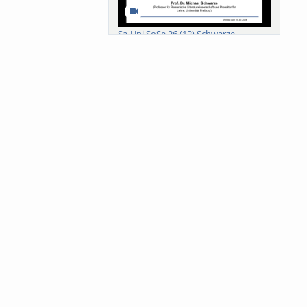
Sa-Uni SoSe 26 (12) Schwarze
Meanings of Forests: A Collaborative
Comparativ...
Als der Wald eine Zukunftsfrage
wurde. Wissen, ...