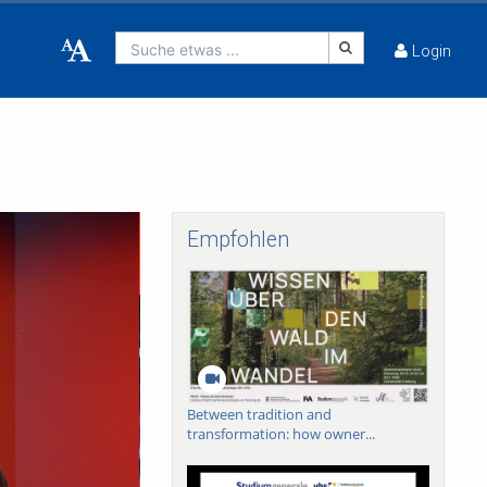
Suche etwas ...
Login
Empfohlen
Between tradition and
transformation: how owner...