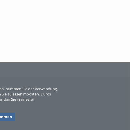
When Particle Physics Gets Hot: A
Journey Throu...
Sperber
eren" stimmen Sie der Verwendung
 Sie zulassen möchten. Durch
inden Sie in unserer
timmen