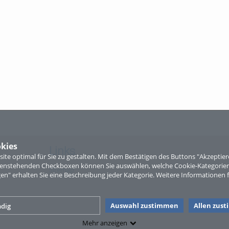
kies
Links
te optimal für Sie zu gestalten. Mit dem Bestätigen des Buttons "Akzepti
ntenstehenden Checkboxen können Sie auswählen, welche Cookie-Kategorien
Sitemap
gen" erhalten Sie eine Beschreibung jeder Kategorie. Weitere Informationen f
Auswahl zustimmen
Allen zus
dig
Mehr anzeigen