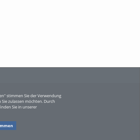
When Particle Physics Gets Hot: A
Journey Throu...
Sperber
eren" stimmen Sie der Verwendung
 Sie zulassen möchten. Durch
inden Sie in unserer
timmen