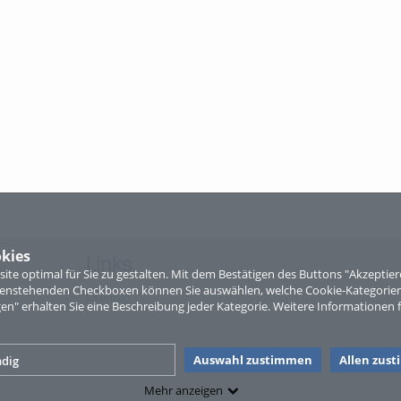
kies
Links
te optimal für Sie zu gestalten. Mit dem Bestätigen des Buttons "Akzepti
ntenstehenden Checkboxen können Sie auswählen, welche Cookie-Kategorien
Sitemap
gen" erhalten Sie eine Beschreibung jeder Kategorie. Weitere Informationen f
Auswahl zustimmen
Allen zus
dig
Mehr anzeigen