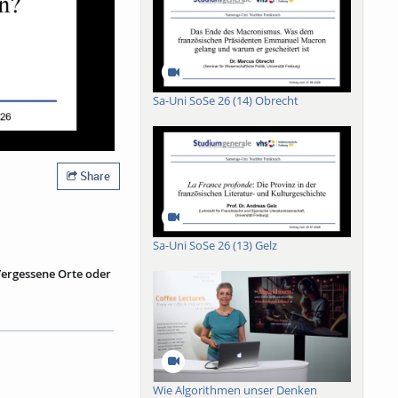
Sa-Uni SoSe 26 (14) Obrecht
Share
Sa-Uni SoSe 26 (13) Gelz
Vergessene Orte oder
 ins südfranzösische
h. Wie ein
n, die in der Nacht
n. Der Vortrag
f die breite und sich
Wie Algorithmen unser Denken
d erinnert? Was sind