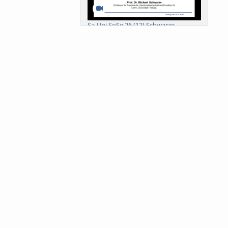
Sa-Uni SoSe 26 (12) Schwarze
Meanings of Forests: A Collaborative
Comparativ...
Als der Wald eine Zukunftsfrage
wurde. Wissen, ...