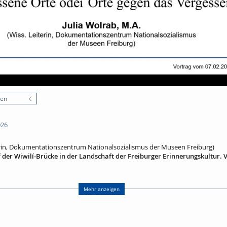
nen
026
iterin, Dokumentationszentrum Nationalsozialismus der Museen Freiburg)
 der Wiwilí-Brücke in der Landschaft der Freiburger Erinnerungskultur. 
Hauptbahnhof, von wo aus im Oktober 1940 mindestens 379 Freiburger*innen
 befindet sich seit 2003 ein bronzenes Denkmal der Bildhauerin Birgit Stauc
Mehr anzeigen
 erinnert der „vergessene Mantel” neben einer Gedenktafel an die Mensche
1940 nur wenige Meter entfernt die Züge in Richtung Gurs besteigen musste
ses für viele immer noch unsichtbaren Objekts und weitet die Perspektive au
nde Erinnerungskultur und -praxis in Freiburg. An wen wird erinnert? Wie wir