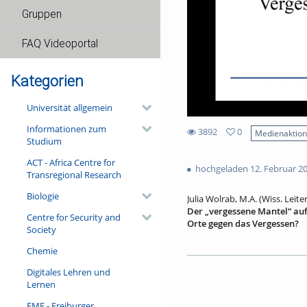
Gruppen
FAQ Videoportal
Kategorien
Universität allgemein
Informationen zum
3892
0
Medienaktio
Studium
0
3892
favorites
ACT - Africa Centre for
views
hochgeladen 12. Februar 2
Transregional Research
Biologie
Julia Wolrab, M.A. (Wiss. Le
Der „vergessene Mantel“ auf
Centre for Security and
Orte gegen das Vergessen?
Society
Auf der Wiwilí-Brücke beim 
Chemie
Lager Gurs deportiert wurden,
zurückgelassenes Gepäckstück
Digitales Lehren und
vom 22. auf den 23. Oktober 
Lernen
beleuchtet die Geschichte die
stets weiter ausdifferenziere
FMF - Freiburger