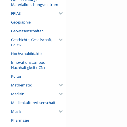
aktuelle Herausforderungen de
Materialforschungszentrum
Zusammenleben? Diese Fragen
FRIAS
zur Diskussion gestellt werde
Geographie
Referent/in:
Julia Wolrab, M.A. (Wiss. Le
Geowissenschaften
Nationalsozialismus der Muse
Geschichte, Gesellschaft,
Politik
Hochschuldidaktik
Innovationscampus
Nachhaltigkeit (ICN)
Kultur
Mathematik
Medizin
Medienkulturwissenschaft
Musik
Pharmazie