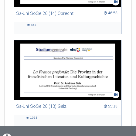
Sa-Uni SoSe 26 (14) Obrecht
46:53 duration
46:53
453
453
views
Sa-Uni SoSe 26 (13) Gelz
55:13 duration
55:13
1063
1063
views