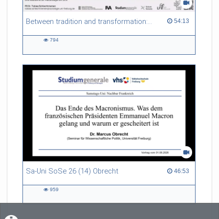
Between tradition and transformation: how owners, advisers and institutions co-create knowledge for resilient forests in Europe
54:13 duration
54:13
794
794
views
Sa-Uni SoSe 26 (14) Obrecht
46:53 duration
46:53
959
959
views