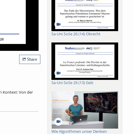
Sa-Uni SoSe 26 (14) Obrecht
Share
Sa-Uni SoSe 26 (13) Gelz
in Kontext: Von der
 Mit Fastnacht hat er
ebastian Brants
 Brechung erfuhr und
r Narr wurde damals
inplastik zieht der
Wie Algorithmen unser Denken
nsterblichkeit