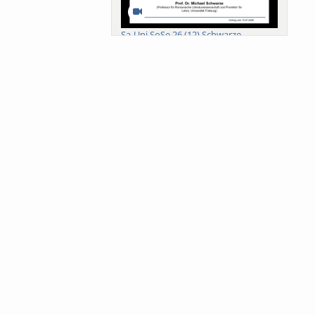
Sa-Uni SoSe 26 (12) Schwarze
Meanings of Forests: A Collaborative
Comparativ...
Als der Wald eine Zukunftsfrage
wurde. Wissen, ...