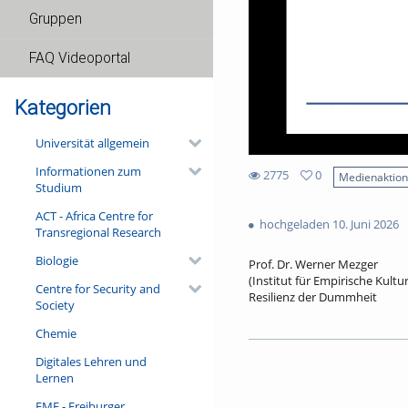
Gruppen
FAQ Videoportal
Kategorien
Universität allgemein
Informationen zum
2775
0
Medienaktio
Studium
0
2775
favorites
ACT - Africa Centre for
views
hochgeladen 10. Juni 2026
Transregional Research
Biologie
Prof. Dr. Werner Mezger
(Institut für Empirische Kult
Centre for Security and
Resilienz der Dummheit
Society
An der Südseite des Freiburge
Chemie
allerdings wenig zu tun. Viel
Narrenschiff begann, 1511 du
Digitales Lehren und
in den Schriften von Thomas 
Lernen
als Medium der Zeitkritik ger
Vortrag noch einen filigran b
FMF - Freiburger