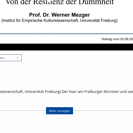
nen
urwissenschaft, Universität Freiburg) Der Narr am Freiburger Münster und se
r Münsters befindet sich als Wasserspeier ein Narr aus dem 16. Jahrhundert.
mehr ist er steinerner Zeuge jener Konjunktur der Narrenidee, die 1494 mit S
Mehr anzeigen
rch das Lob der Torheit des Erasmus von Rotterdam eine geniale ironische
Murner zu sprachlichen Metaphern fand, die noch immer lebendig sind. De
adezu ein Signum der Epoche. Zur kontextuellen Vertiefung der Freiburger Ste
emalten Prunkteller aus Augsburg von 1528 heran, dessen Bilderzyklus die U