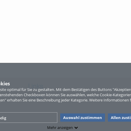
kies
Links
te optimal für Sie zu gestalten. Mit dem Bestätigen des Buttons "Akzepti
ntenstehenden Checkboxen können Sie auswählen, welche Cookie-Kategorien
Sitemap
gen" erhalten Sie eine Beschreibung jeder Kategorie. Weitere Informationen f
Auswahl zustimmen
Allen zus
dig
Mehr anzeigen