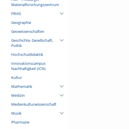
menschlicher Dummheit visuali
Materialforschungszentrum
sie im Freiburger Münsternarr
FRIAS
Referent/in:
Geographie
Prof. Dr. Werner Mezger
Geowissenschaften
Geschichte, Gesellschaft,
Politik
Hochschuldidaktik
Innovationscampus
Nachhaltigkeit (ICN)
Kultur
Mathematik
Medizin
Medienkulturwissenschaft
Musik
Pharmazie