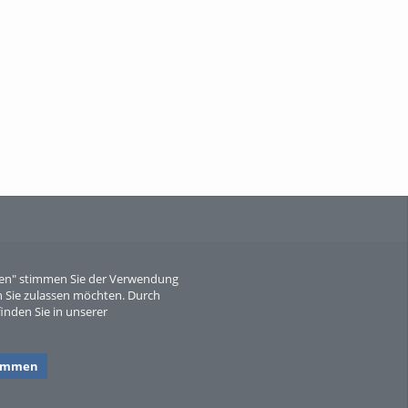
When Particle Physics Gets Hot: A
Journey Throu...
Sperber
eren" stimmen Sie der Verwendung
 Sie zulassen möchten. Durch
inden Sie in unserer
timmen