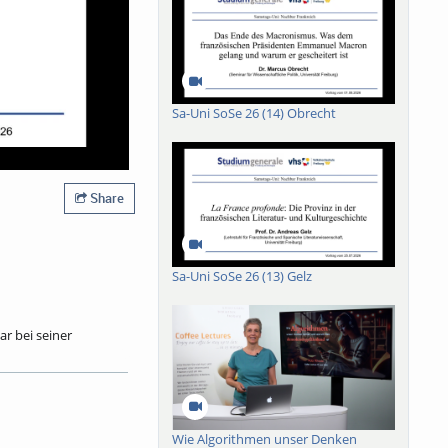
Sa-Uni SoSe 26 (14) Obrecht
Share
Sa-Uni SoSe 26 (13) Gelz
r bei seiner
r einfache,
ung“ Frankreichs,
das Monument
benangriff vom 27.
r seine Existenz
Wie Algorithmen unser Denken
b es nach einem