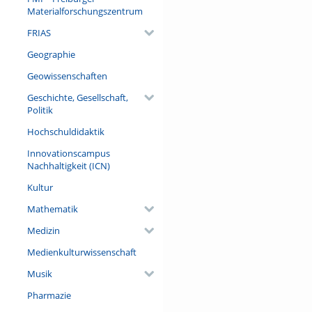
verkehrstechnisch bedingten 
Materialforschungszentrum
das Siegesdenkmal – umgedeut
FRIAS
November 2017 steht es wiede
Geographie
Referent/in:
Dr. Heinrich Schwendemann (H
Geowissenschaften
Freiburg)
Geschichte, Gesellschaft,
Politik
Hochschuldidaktik
Innovationscampus
Nachhaltigkeit (ICN)
Kultur
Mathematik
Medizin
Medienkulturwissenschaft
Musik
Pharmazie