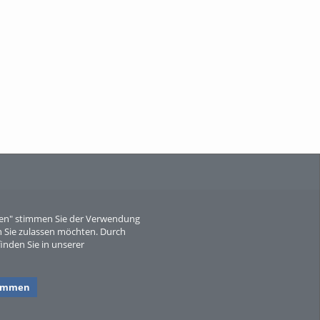
When Particle Physics Gets Hot: A
Journey Throu...
Sperber
eren" stimmen Sie der Verwendung
 Sie zulassen möchten. Durch
inden Sie in unserer
timmen