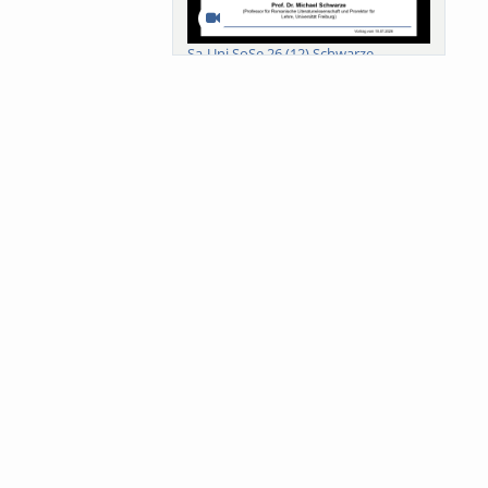
Sa-Uni SoSe 26 (12) Schwarze
Meanings of Forests: A Collaborative
Comparativ...
Als der Wald eine Zukunftsfrage
wurde. Wissen, ...