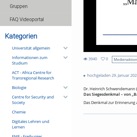
Gruppen
FAQ Videoportal
Kategorien
Universität allgemein
Informationen zum
3940
0
Medienaktio
Studium
0
3940
favorites
ACT - Africa Centre for
views
hochgeladen 29. Januar 202
Transregional Research
Biologie
Dr. Heinrich Schwendemann (H
Das Siegesdenkmal – von „B
Centre for Security and
Society
Das Denkmal zur Erinnerung a
Einweihung am 3. Oktober 1876
Chemie
namenlose Soldaten auf das P
versah aber sein Werk subti
Digitales Lehren und
zunächst als Metallspende fü
Lernen
November 1944 und wurde dan
mehrfach durch Initiativen, e
FMF - Freiburger