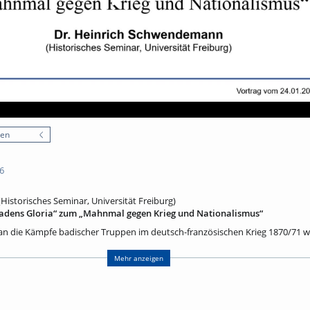
nen
6
istorisches Seminar, Universität Freiburg)
adens Gloria“ zum „Mahnmal gegen Krieg und Nationalismus“
n die Kämpfe badischer Truppen im deutsch-französischen Krieg 1870/71 wa
 eine Besonderheit: Es stellte nicht den siegreichen Feldherrn, sondern vie
odest. Auch vermied der Bildhauer Friedrich Moest eine visuelle „Demüthig
Mehr anzeigen
l mit preußenkritischen Elementen. Während des Zweiten Weltkrieges war 
r den „Führer“ vorgesehen, überstand dann aber selbst den britischen Bom
ach von der französischen Besatzungsmacht vor Ort belassen. Bedroht wa
s als ein Symbol des preußisch-deutschen Militarismus zu beseitigen. So ga