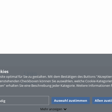
kies
Links
te optimal für Sie zu gestalten. Mit dem Bestätigen des Buttons "Akzepti
ntenstehenden Checkboxen können Sie auswählen, welche Cookie-Kategorien
Sitemap
gen" erhalten Sie eine Beschreibung jeder Kategorie. Weitere Informationen f
Auswahl zustimmen
Allen zus
dig
Mehr anzeigen