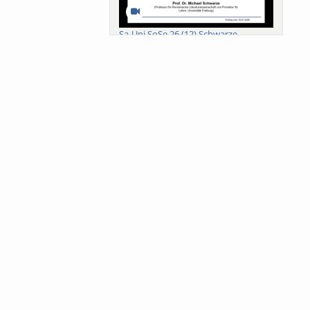
Sa-Uni SoSe 26 (12) Schwarze
Meanings of Forests: A Collaborative
Comparativ...
Als der Wald eine Zukunftsfrage
wurde. Wissen, ...