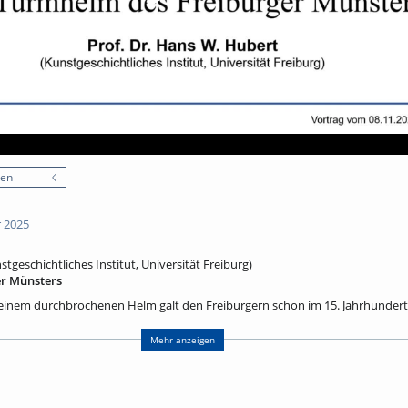
nen
 2025
tgeschichtliches Institut, Universität Freiburg)
r Münsters
einem durchbrochenen Helm galt den Freiburgern schon im 15. Jahrhundert
höhe von ca. 116 m überragt er weithin sichtbar die Stadt und ist zu dere
aben ihm im Laufe der Jahrhunderte jedoch schwer zugesetzt, so dass zwis
Mehr anzeigen
iten notwendig wurden. Diese erlaubten auch, das Bauwerk in besonderer W
it, nämlich einer einzelnen Maßwerköffnung, wollen wir versuchen, den g
und Besonderheit zu verstehen und seine Bedeutung im europäischen Kontex
m Freiburger détail in die ganze Welt.