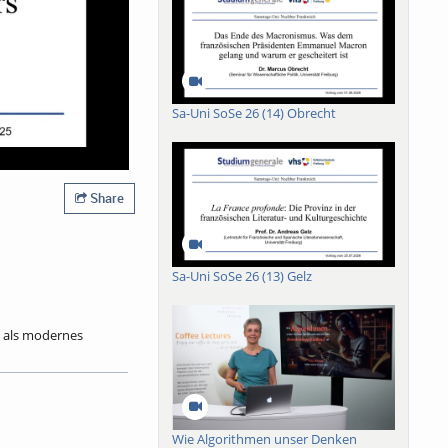
Sa-Uni SoSe 26 (14) Obrecht
Share
Sa-Uni SoSe 26 (13) Gelz
 als modernes
n Symbol geworden.
chen 2006 und 2018
eise zu erforschen.
anzen Turmhelm in
t der Zeit
Wie Algorithmen unser Denken