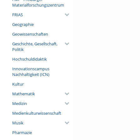
Materialforschungszentrum
Referent/in:
FRIAS
Prof. Dr. Hans W. Hubert (Kuns
Universität Freiburg)
Geographie
Geowissenschaften
Geschichte, Gesellschaft,
Politik
Hochschuldidaktik
Innovationscampus
Nachhaltigkeit (ICN)
Kultur
Mathematik
Medizin
Medienkulturwissenschaft
Musik
Pharmazie