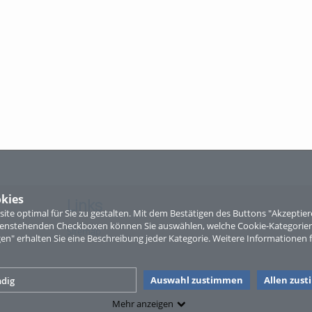
kies
Links
te optimal für Sie zu gestalten. Mit dem Bestätigen des Buttons "Akzepti
ntenstehenden Checkboxen können Sie auswählen, welche Cookie-Kategorien
Sitemap
gen" erhalten Sie eine Beschreibung jeder Kategorie. Weitere Informationen f
Auswahl zustimmen
Allen zus
dig
Mehr anzeigen