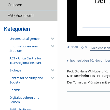
Gruppen
FAQ Videoportal
Kategorien
Universität allgemein
Informationen zum
3448
0
Medienaktio
Studium
0
3448
favorites
ACT - Africa Centre for
views
hochgeladen 10. November
Transregional Research
Biologie
Prof. Dr. Hans W. Hubert (Kuns
Der Turmhelm des Freiburge
Centre for Security and
Society
Der Turm des Münsters mit s
Weltwunder. Mit einer Gesamt
Chemie
Blitzeinschläge und Stürme h
umfangreiche Sanierungsarbe
Digitales Lehren und
Ausgehend von einer Einzelhe
Lernen
seiner technischen Machart 
aufzurollen: gewissermaßen vo
FMF - Freiburger