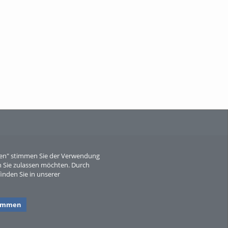
When Particle Physics Gets Hot: A
Journey Throu...
Sperber
eren" stimmen Sie der Verwendung
 Sie zulassen möchten. Durch
inden Sie in unserer
timmen