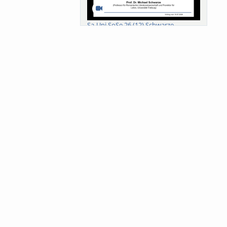
Sa-Uni SoSe 26 (12) Schwarze
Meanings of Forests: A Collaborative
Comparativ...
Als der Wald eine Zukunftsfrage
wurde. Wissen, ...