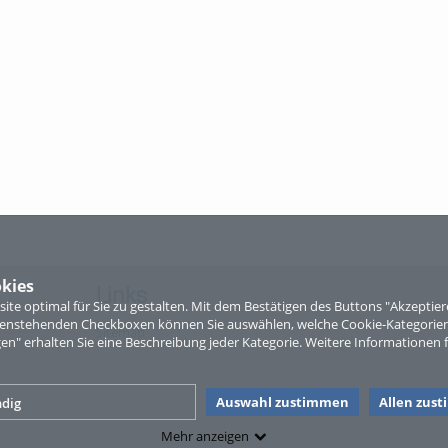
kies
Links
te optimal für Sie zu gestalten. Mit dem Bestätigen des Buttons "Akzepti
ntenstehenden Checkboxen können Sie auswählen, welche Cookie-Kategorien
Sitemap
gen" erhalten Sie eine Beschreibung jeder Kategorie. Weitere Informationen f
Auswahl zustimmen
Allen zus
dig
Mehr anzeigen