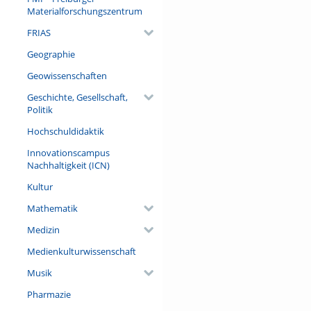
Materialforschungszentrum
Referent/in:
FRIAS
Dr. Daniel Deckers (Frankfurt
Geschichte des Weinbaus un
Geographie
Geisenheim University)
Geowissenschaften
Geschichte, Gesellschaft,
Politik
Hochschuldidaktik
Innovationscampus
Nachhaltigkeit (ICN)
Kultur
Mathematik
Medizin
Medienkulturwissenschaft
Musik
Pharmazie