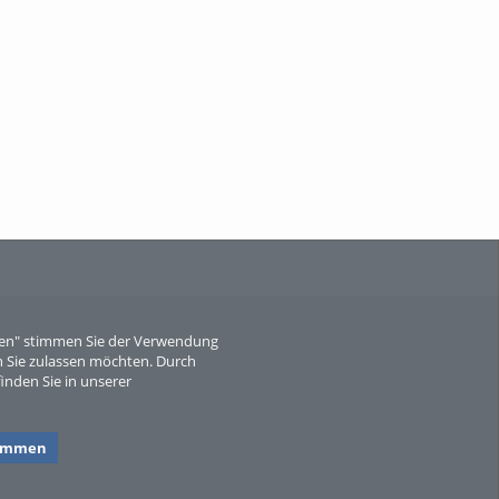
When Particle Physics Gets Hot: A
Journey Throu...
Sperber
eren" stimmen Sie der Verwendung
 Sie zulassen möchten. Durch
inden Sie in unserer
timmen