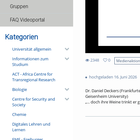
Gruppen
FAQ Videoportal
Kategorien
Universität allgemein
Informationen zum
2348
0
Medienaktio
Studium
0
2348
favorites
ACT - Africa Centre for
views
hochgeladen 16. Juni 2026
Transregional Research
Biologie
Dr. Daniel Deckers (Frankfur
Geisenheim University)
Centre for Security and
„... doch ihre Weine trinkt e
Society
Ein aus Frankfurt stammende
Chemie
Post aus dem Vaterland des We
Bankier und ein Bremer Wein
Digitales Lehren und
Bürgermeister aus der Pfalz l
Lernen
Freischärler erschossen. Dann
deutsch-französische Verflec
FMF - Freiburger