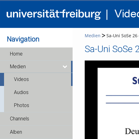
Medien
Sa-Uni SoSe 26 
Navigation
Sa-Uni SoSe 
Home
Medien
Videos
Audios
Photos
Channels
Alben