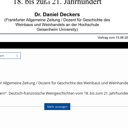
nen
ter Allgemeine Zeitung / Dozent für Geschichte des Weinbaus und Weinhand
r gern“. Deutsch-französische Weingeschichten vom 18. bis zum 21. Jahrhunde
r Geheimrat weiß, was ein echter deutscher Mann empfindet, ein preußisc
ins, eine französische Freundin Clara Schumanns errichtet in Berlin ein Laza
Mehr anzeigen
händler kaufen Châteaus, ein deutscher Kaiser kann vom Champagner nicht 
eert in Brüssel unter großem Applaus drei Gläser Wein. Vier Jahr später wird
 schreibt sein Bruder über Verwüstungen in früheren Kriegen: Das lange 19.
htungsgeschichte, erzählt im Medium des Weins.