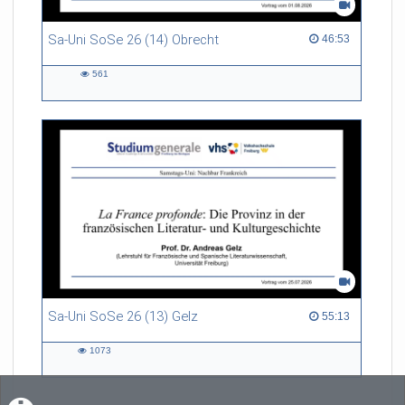
Sa-Uni SoSe 26 (14) Obrecht
46:53 duration
46:53
561
561
views
Sa-Uni SoSe 26 (13) Gelz
55:13 duration
55:13
1073
1073
views