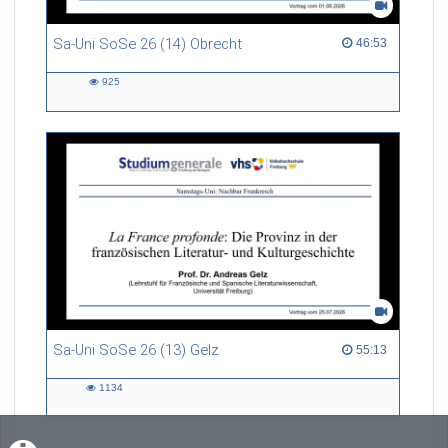
Sa-Uni SoSe 26 (14) Obrecht
46:53 duration
46:53
925
925
views
Sa-Uni SoSe 26 (13) Gelz
55:13 duration
55:13
1134
1134
views