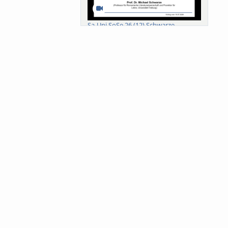
Sa-Uni SoSe 26 (12) Schwarze
Meanings of Forests: A Collaborative
Comparativ...
Als der Wald eine Zukunftsfrage
wurde. Wissen, ...