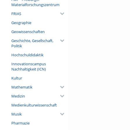
Denn Vorurteile und Stereotyp
Materialforschungszentrum
FRIAS
Referent/in:
Prof. Dr. Ruth Florack (Profe
Geographie
Literatur, Universität Götting
Geowissenschaften
Geschichte, Gesellschaft,
Politik
Hochschuldidaktik
Innovationscampus
Nachhaltigkeit (ICN)
Kultur
Mathematik
Medizin
Medienkulturwissenschaft
Musik
Pharmazie