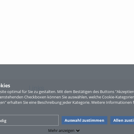
kies
Links
te optimal für Sie zu gestalten. Mit dem Bestätigen des Buttons "Akzepti
ntenstehenden Checkboxen können Sie auswählen, welche Cookie-Kategorien
Sitemap
gen" erhalten Sie eine Beschreibung jeder Kategorie. Weitere Informationen f
Auswahl zustimmen
Allen zus
dig
Mehr anzeigen