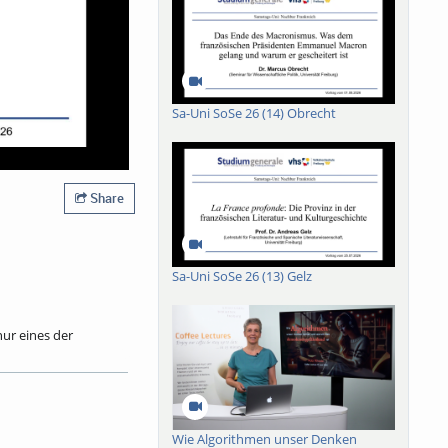
Sa-Uni SoSe 26 (14) Obrecht
Share
Sa-Uni SoSe 26 (13) Gelz
nur eines der
Und nicht nur dort.
reotype des
Funktion sie in
ratur aus der Zeit vor
rankreich inspiriert
Wie Algorithmen unser Denken
diz für Vorurteile.