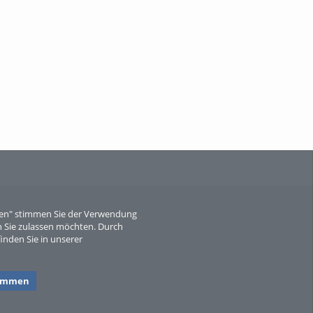
When Particle Physics Gets Hot: A
Journey Throu...
Sperber
eren" stimmen Sie der Verwendung
 Sie zulassen möchten. Durch
inden Sie in unserer
timmen