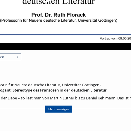
nen
sorin für Neuere deutsche Literatur, Universität Göttingen)
rrogant: Stereotype des Franzosen in der deutschen Literatur
in der Liebe – so liest man von Martin Luther bis zu Daniel Kehlmann. Das ist 
 jahrhundertelang hartnäckig in der deutschen Literatur gehalten haben. 
n Erfindungen. Zudem gibt es nicht nur negative, sondern auch positive Ste
Mehr anzeigen
 Geschichte der Literatur zeigt, woher solche Stereotype kommen und welche 
rfüllt haben und bis heute erfüllen. Besonders interessant ist dabei die Lite
ahrhunderts. So ist etwa im Jahrhundert der Aufklärung manch ein Text von F
erständlich in Stereotypen von Land und Leuten. Das ist jedoch noch kein In