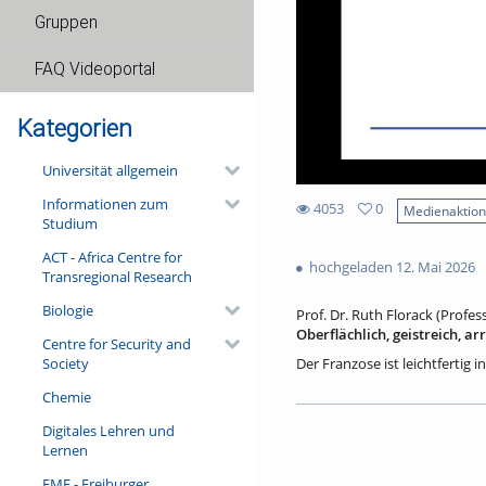
Gruppen
FAQ Videoportal
Kategorien
Universität allgemein
Informationen zum
4053
0
Medienaktio
Studium
0
4053
favorites
ACT - Africa Centre for
views
hochgeladen 12. Mai 2026
Transregional Research
Biologie
Prof. Dr. Ruth Florack (Profes
Oberflächlich, geistreich, a
Centre for Security and
Society
Der Franzose ist leichtfertig 
Wahrnehmungsmuster, die sich
Chemie
Auch sind sie keine deutsche
Franzosen. – Ein Blick in die
Digitales Lehren und
unterschiedlichen Textsorten e
Lernen
den Kriegen des 19. und 20. J
und spricht doch ganz selbstv
FMF - Freiburger