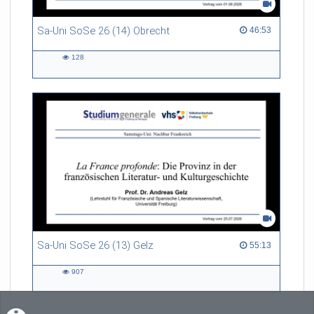
Sa-Uni SoSe 26 (14) Obrecht
46:53 duration
46:53
128
128
views
Sa-Uni SoSe 26 (13) Gelz
55:13 duration
55:13
907
907
views