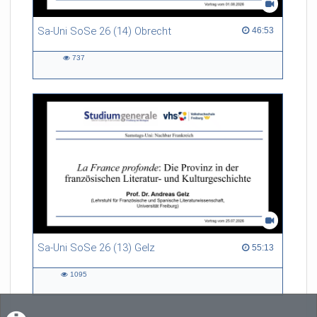
Sa-Uni SoSe 26 (14) Obrecht
46:53 duration
46:53
737
737
views
Sa-Uni SoSe 26 (13) Gelz
55:13 duration
55:13
1095
1095
views