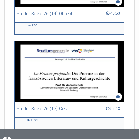
Sa-Uni SoSe 26 (14) Obrecht
46:53 duration
46:53
736
736
views
Sa-Uni SoSe 26 (13) Gelz
55:13 duration
55:13
1093
1093
views