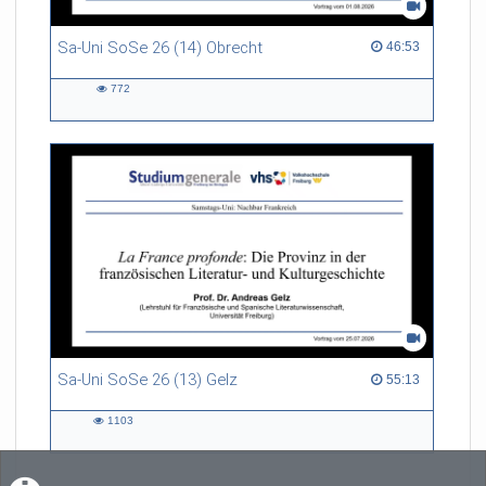
Sa-Uni SoSe 26 (14) Obrecht
46:53 duration
46:53
772
772
views
Sa-Uni SoSe 26 (13) Gelz
55:13 duration
55:13
1103
1103
views