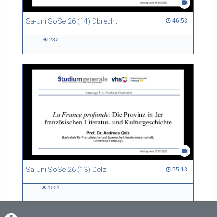
Sa-Uni SoSe 26 (14) Obrecht
46:53 duration
46:53
237
237
views
Sa-Uni SoSe 26 (13) Gelz
55:13 duration
55:13
1001
1001
views