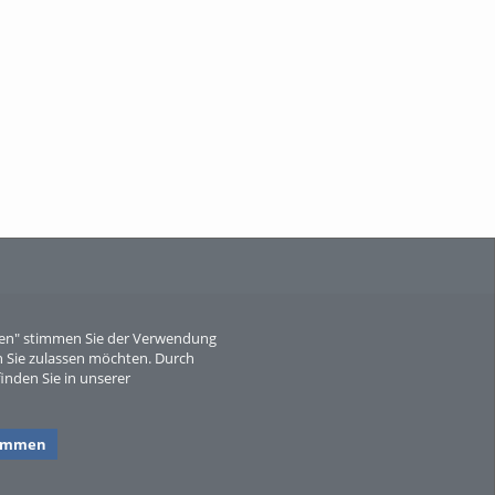
When Particle Physics Gets Hot: A
Journey Throu...
Sperber
eren" stimmen Sie der Verwendung
 Sie zulassen möchten. Durch
inden Sie in unserer
timmen