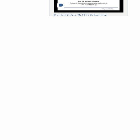
Sa-Uni SoSe 26 (12) Schwarze
Meanings of Forests: A Collaborative
Comparativ...
Als der Wald eine Zukunftsfrage
wurde. Wissen, ...