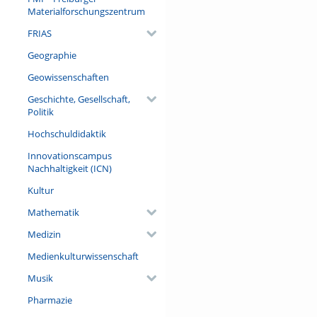
drängende Gegenwartsfrage z
Materialforschungszentrum
Natur“, sondern um Perspekt
FRIAS
Referent/in:
Geographie
Prof. Dr. Thomas Potthast (Pr
Theorie der Biowissenschafte
Geowissenschaften
Ethik in den Wissenschaften, 
Geschichte, Gesellschaft,
Politik
Hochschuldidaktik
Innovationscampus
Nachhaltigkeit (ICN)
Kultur
Mathematik
Medizin
Medienkulturwissenschaft
Musik
Pharmazie