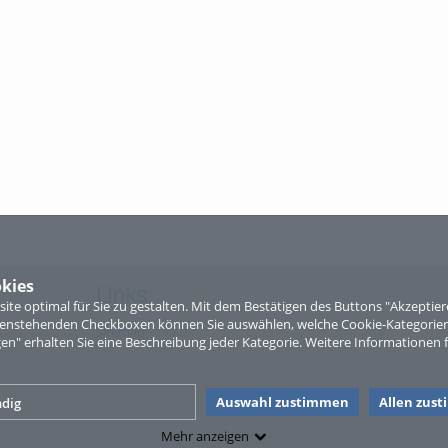
kies
Links
te optimal für Sie zu gestalten. Mit dem Bestätigen des Buttons "Akzepti
ntenstehenden Checkboxen können Sie auswählen, welche Cookie-Kategorien
Sitemap
gen" erhalten Sie eine Beschreibung jeder Kategorie. Weitere Informationen f
Auswahl zustimmen
Allen zus
dig
Mehr anzeigen