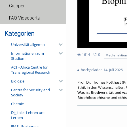
Gruppen
FAQ Videoportal
Kategorien
Universität allgemein
Informationen zum
1614
0
Medienaktio
Studium
0
1614
favorites
ACT - Africa Centre for
views
hochgeladen 14. Juli 2025
Transregional Research
Biologie
Prof. Dr. Thomas Potthast (Pr
Ethik in den Wissenschaften, 
Centre for Security and
Was ist Biodiversität und w
Society
Biophilosophische und ethis
Chemie
Wir leben in Zeiten (auch) ein
1980er Jahren geprägt wurde?
Digitales Lehren und
der Philosophie der Biologie s
Lernen
Grenzbegriff, ein epistemisch
Zugleich wird genauer ausgefü
FMF - Freiburger