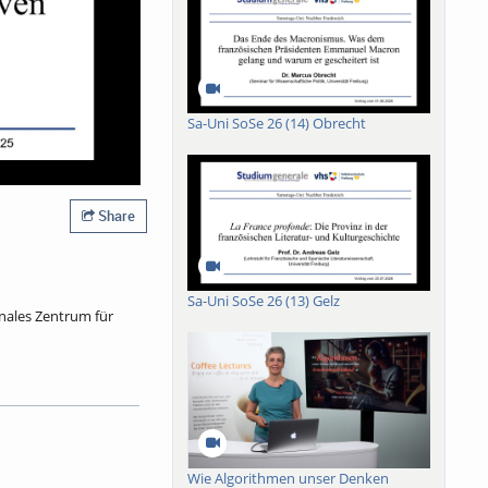
Sa-Uni SoSe 26 (14) Obrecht
Share
Sa-Uni SoSe 26 (13) Gelz
onales Zentrum für
er erst in den spätern
teme? Aus Perspektive
ondern ein sogenannter
urschutz verbindet.
Wie Algorithmen unser Denken
t in der Tat als