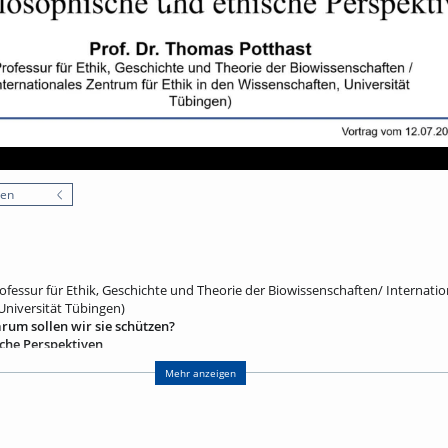
nen
ofessur für Ethik, Geschichte und Theorie der Biowissenschaften/ Internati
Universität Tübingen)
arum sollen wir sie schützen?
che Perspektiven
er Biodiversitätskrise. Doch was genau meint der Ausdruck „Biodiversität“, d
Mehr anzeigen
 Umfasst er das Leben an sich, alle Lebensformen, alle Spezies und Ökosys
oll gezeigt werden, dass „Biodiversität“ kein rein biologischer Begriff ist, s
-moralisches Hybrid, der Natur- und Geisteswissenschaften, Politik und Nat
hrt werden, welche guten Gründe es gibt, den Schutz der biologischen Vielfal