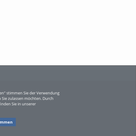
When Particle Physics Gets Hot: A
Journey Throu...
Sperber
eren" stimmen Sie der Verwendung
 Sie zulassen möchten. Durch
inden Sie in unserer
timmen