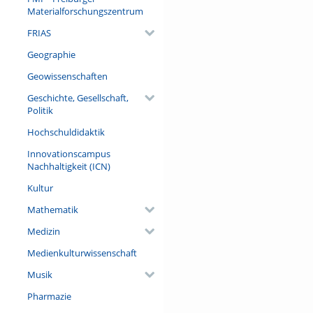
von einer Umwidmung zentraler
Materialforschungszentrum
FRIAS
Referent/in:
Prof. Dr. Mario Zanucchi (Dipa
Geographie
Università degli Studi di Saler
Geowissenschaften
Geschichte, Gesellschaft,
Politik
Hochschuldidaktik
Innovationscampus
Nachhaltigkeit (ICN)
Kultur
Mathematik
Medizin
Medienkulturwissenschaft
Musik
Pharmazie