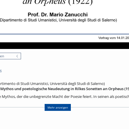
nen
6
rtimento di Studi Umanistici, Università degli Studi di Salerno)
 Mythos und poetologische Neudeutung in Rilkes Sonetten an Orpheus (1
 Mythos, der die unbegrenzte Macht der Poesie feiert. In seinen als poetisch
Wera Ouckama Knoop entstandenen Sonetten an Orpheus, die als Meisterw
lke den mythischen Ur-Sänger in eine Projektionsfläche für die eigene Poetik
Mehr anzeigen
des antiken Orpheus-Mythos in Literatur und Ikonographie umreißen und s
n, der die Sterblichkeitserfahrung durch die ‚Verwandlung‘ des Vergänglich
n Lebensimmanenz einfängt. Andererseits wird sich auch zeigen, dass Rilke
sondern – in Nietzsches Nachfolge – einen ‚Anti-Christus‘ verkörpert, dessen e