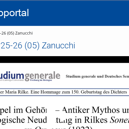
go
go
go
to
to
to
navigation
main
footer
content
-26 (05) Zanucchi
 25-26 (05) Zanucchi
Video abspielen