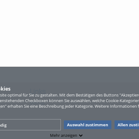
kies
Links
te optimal für Sie zu gestalten. Mit dem Bestätigen des Buttons "Akzepti
ntenstehenden Checkboxen können Sie auswählen, welche Cookie-Kategorien
Sitemap
gen" erhalten Sie eine Beschreibung jeder Kategorie. Weitere Informationen f
Auswahl zustimmen
Allen zus
dig
Mehr anzeigen