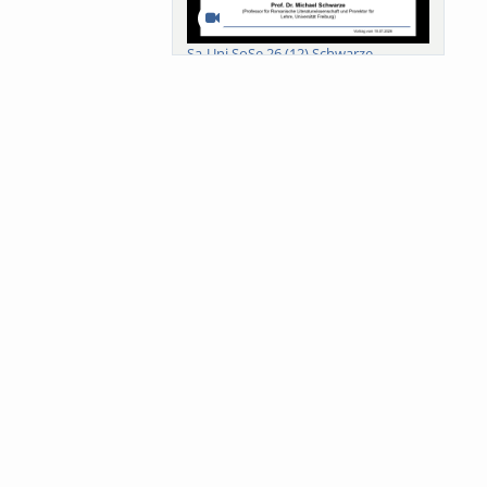
Sa-Uni SoSe 26 (12) Schwarze
Meanings of Forests: A Collaborative
Comparativ...
Als der Wald eine Zukunftsfrage
wurde. Wissen, ...