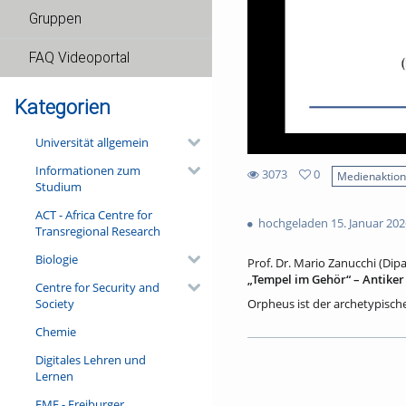
Gruppen
FAQ Videoportal
Kategorien
Universität allgemein
Informationen zum
3073
0
Medienaktio
Studium
0
3073
favorites
ACT - Africa Centre for
views
hochgeladen 15. Januar 202
Transregional Research
Biologie
Prof. Dr. Mario Zanucchi (Dipa
„Tempel im Gehör“ – Antiker
Centre for Security and
Society
Orpheus ist der archetypische
verstorbene junge Tänzerin 
Chemie
Lyrik gelten, transformiert Ri
zunächst die Hauptstationen 
Digitales Lehren und
von Rilkes Orphismus zuwende
Lernen
Ausdruck einer allumfassende
areligiöser Dichter-Gott ist, 
FMF - Freiburger