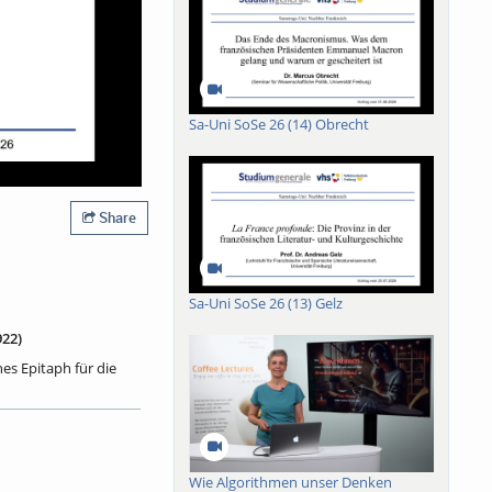
Sa-Uni SoSe 26 (14) Obrecht
Share
Sa-Uni SoSe 26 (13) Gelz
922)
es Epitaph für die
erk der modernen
. Der Vortrag wird
ich dann der Spezifik
en in Gesang als
s Orpheus kein
Wie Algorithmen unser Denken
soterische Heilslehre