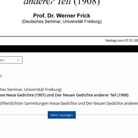
nen
6
ches Seminar, Universität Freiburg)
lkes Neue Gedichte (1907) und Der Neuen Gedichte anderer Teil (1908)
röffentlichten Sammlungen Neue Gedichte und Der Neuen Gedichte anderer 
ierten Aufzeichnungen des Malte Laurids Brigge als Hauptwerke von Rilkes
überwiegend in Paris entstandenen) Zyklen, die viele der bis heute bekannt
Mehr anzeigen
er, Das Karussell (Jardin du Luxembourg), Archaïscher Torso Apollos, Römis
Hortensie, Die Flamingos, Der Ball, Selbstbildnis aus dem Jahre 1906 u.v.a. –,
genstes und zu ihrer Version lyrischer Modernität als einer ‚Schule des Sehen
iese Galerie exquisiter Gedichte auf Pflanzen, Tiere, Artefakte einführen und