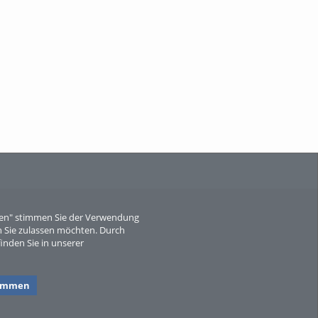
When Particle Physics Gets Hot: A
Journey Throu...
Sperber
eren" stimmen Sie der Verwendung
 Sie zulassen möchten. Durch
inden Sie in unserer
timmen