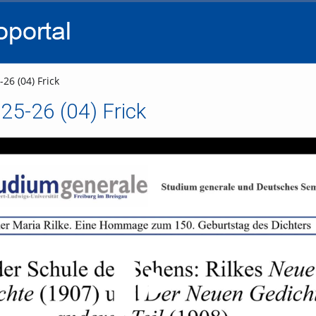
go
go
go
to
to
to
navigation
main
footer
content
26 (04) Frick
25-26 (04) Frick
Video abspielen