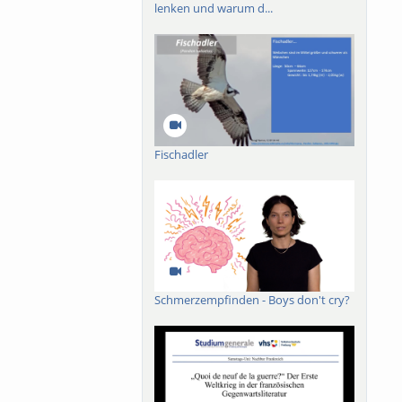
lenken und warum d...
uren und gotischen
ische Adaptation von
Imagismus, vor allem
nes ästhetischen,
um“ der Poesie.
Fischadler
Schmerzempfinden - Boys don't cry?