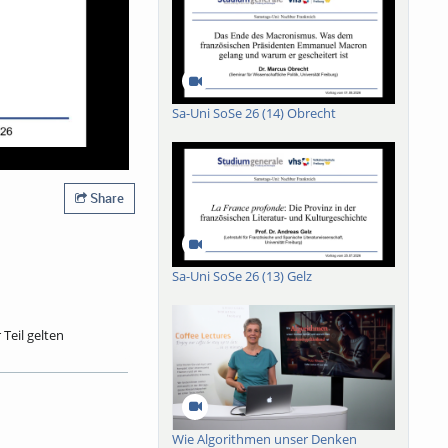
Sa-Uni SoSe 26 (14) Obrecht
Share
Sa-Uni SoSe 26 (13) Gelz
Teil gelten
 mittlerer
esten Gedichte des
che Fontäne, L’Ange
 gelangt Rilkes
s‘. In textnahen
Wie Algorithmen unser Denken
 einige ihrer