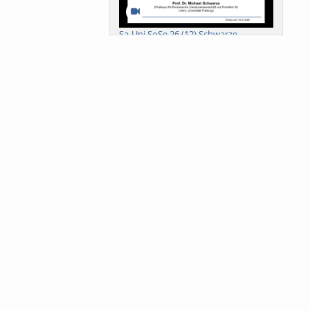
Sa-Uni SoSe 26 (12) Schwarze
Meanings of Forests: A Collaborative
Comparativ...
Als der Wald eine Zukunftsfrage
wurde. Wissen, ...