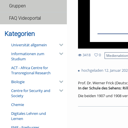
Gruppen
FAQ Videoportal
Kategorien
Universität allgemein
Informationen zum
3418
0
Medienaktio
Studium
0
3418
favorites
ACT - Africa Centre for
views
hochgeladen 12. Januar 202
Transregional Research
Biologie
Prof. Dr. Werner Frick (Deuts
In der Schule des Sehens: Ri
Centre for Security and
Society
Die beiden 1907 und 1908 ve
zusammen mit den 1910 publiz
Chemie
Schaffensperiode. In diesen (
Autors enthalten – Der Panth
Digitales Lehren und
du Méridien (Chartres), Blaue 
Lernen
dichterische Sprache in ihr Ei
Lektüren wird der Vortrag in d
FMF - Freiburger