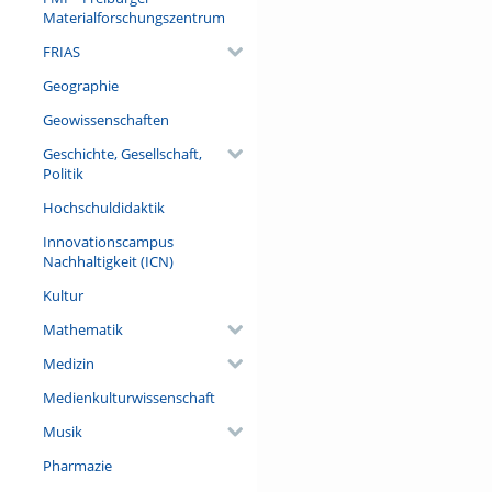
wesentlichen Bezüge erläuter
Materialforschungszentrum
Kathedralen bis zu Rodin, C
FRIAS
Formtraditionen des Stillleb
aber: seine Thematisierung
Geographie
ethischen und existentiellen
Geowissenschaften
Referent/in:
Geschichte, Gesellschaft,
Prof. Dr. Werner Frick (Deuts
Politik
Hochschuldidaktik
Innovationscampus
Nachhaltigkeit (ICN)
Kultur
Mathematik
Medizin
Medienkulturwissenschaft
Musik
Pharmazie