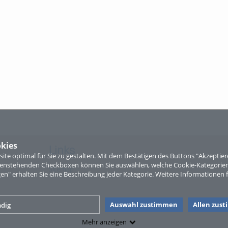
kies
Links
te optimal für Sie zu gestalten. Mit dem Bestätigen des Buttons "Akzepti
ntenstehenden Checkboxen können Sie auswählen, welche Cookie-Kategorien
Sitemap
gen" erhalten Sie eine Beschreibung jeder Kategorie. Weitere Informationen f
Auswahl zustimmen
Allen zus
dig
Mehr anzeigen