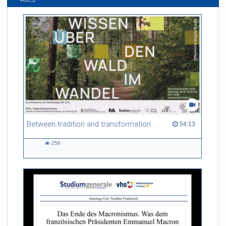
Between tradition and transformation: how owners, advisers and institutions co-create knowledge for resilient forests in Europe
54:13 duration
54:13
256
256
views