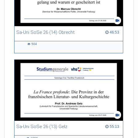
Sa-Uni SoSe 26 (14) Obrecht
46:53 duration
46:53
504
504
views
Sa-Uni SoSe 26 (13) Gelz
55:13 duration
55:13