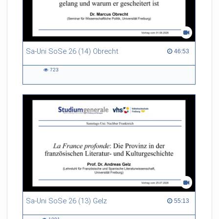
Sa-Uni SoSe 26 (14) Obrecht
46:53 duration
46:53
723
723
views
Sa-Uni SoSe 26 (13) Gelz
55:13 duration
55:13