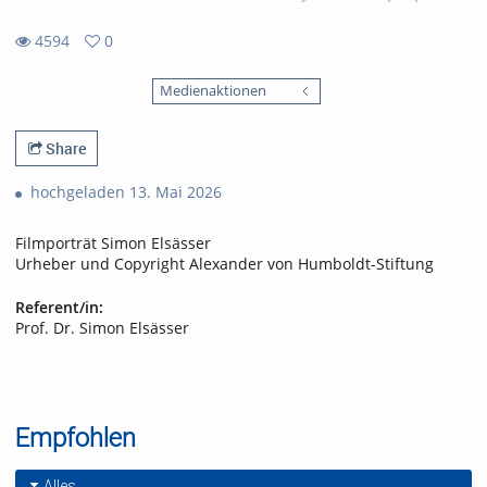
4594
0
0
4594
favorites
Medienaktionen
views
Share
hochgeladen 13. Mai 2026
Filmporträt Simon Elsässer
Urheber und Copyright Alexander von Humboldt-Stiftung
Referent/in:
Prof. Dr. Simon Elsässer
Empfohlen
Alles