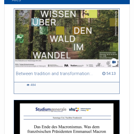
Between tradition and transformation: how owners, advisers and institutions co-create knowledge for resilient forests in Europe
54:13 duration
54:13
484
484
views