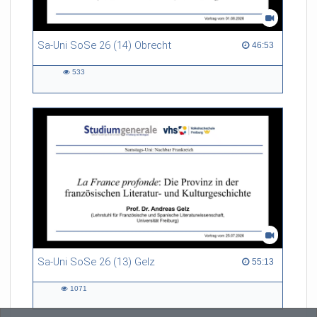
Sa-Uni SoSe 26 (14) Obrecht
46:53 duration
46:53
533
533
views
Sa-Uni SoSe 26 (13) Gelz
55:13 duration
55:13
1071
1071
views