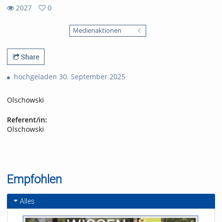
2027
0
0
2027
favorites
Medienaktionen
views
Share
hochgeladen 30. September 2025
Olschowski
Referent/in:
Olschowski
Empfohlen
Alles