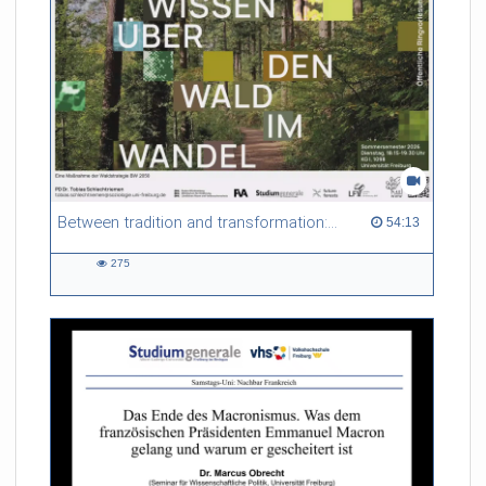
Between tradition and transformation: how owners, advisers and institutions co-create knowledge for resilient forests in Europe
54:13 duration
54:13
275
275
views