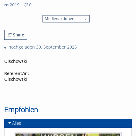
2019
0
0
2019
favorites
Medienaktionen
views
Share
hochgeladen 30. September 2025
Olschowski
Referent/in:
Olschowski
Empfohlen
Alles