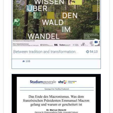
Between tradition and transformation: how owners, advisers and institutions co-create knowledge for resilient forests in Europe
54:13 duration
54:13
106
106
views