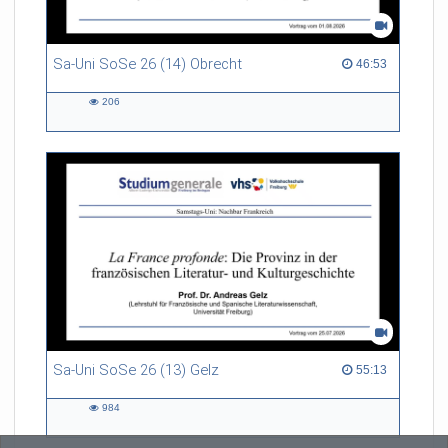
Sa-Uni SoSe 26 (14) Obrecht
46:53 duration
46:53
206
206
views
Sa-Uni SoSe 26 (13) Gelz
55:13 duration
55:13
984
984
views