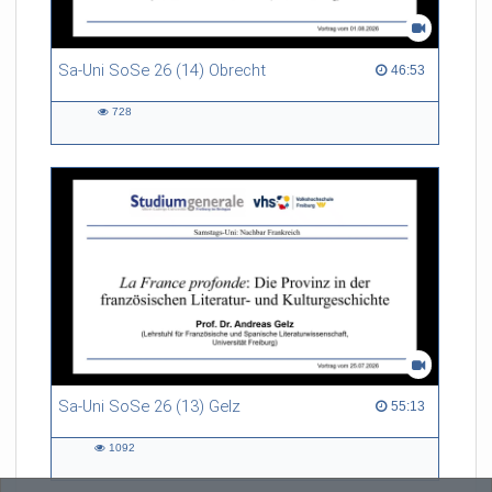
Sa-Uni SoSe 26 (14) Obrecht
46:53 duration
46:53
728
728
views
Sa-Uni SoSe 26 (13) Gelz
55:13 duration
55:13
1092
1092
views