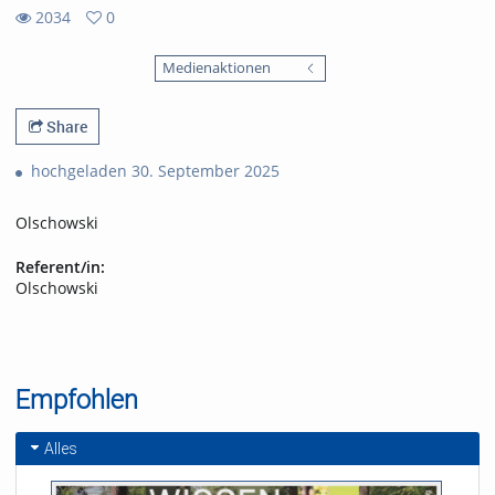
2034
0
0
2034
favorites
Medienaktionen
views
Share
hochgeladen 30. September 2025
Olschowski
Referent/in:
Olschowski
Empfohlen
Alles