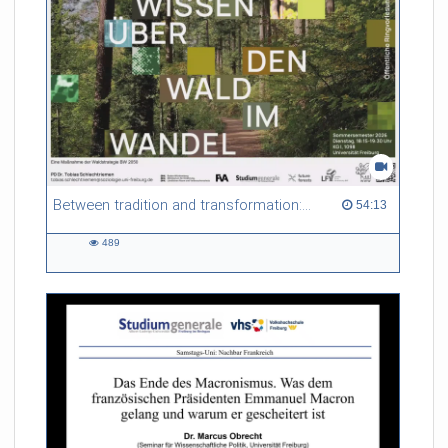
Between tradition and transformation: how owners, advisers and institutions co-create knowledge for resilient forests in Europe
54:13 duration
54:13
489
489
views