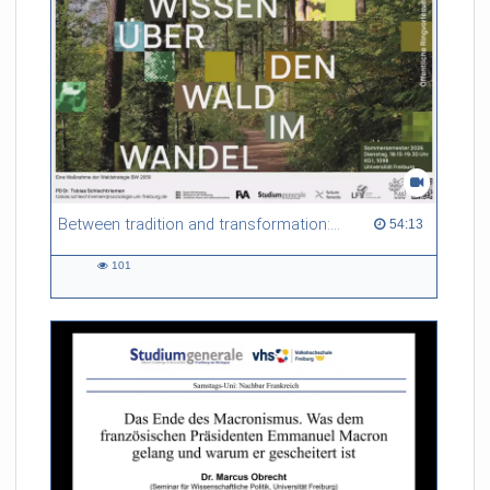
Between tradition and transformation: how owners, advisers and institutions co-create knowledge for resilient forests in Europe
54:13 duration
54:13
101
101
views