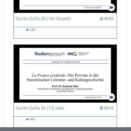
Sa-Uni SoSe 26 (14) Obrecht
46:53 duration
46:53
122
122
views
Sa-Uni SoSe 26 (13) Gelz
55:13 duration
55:13
904
904
views