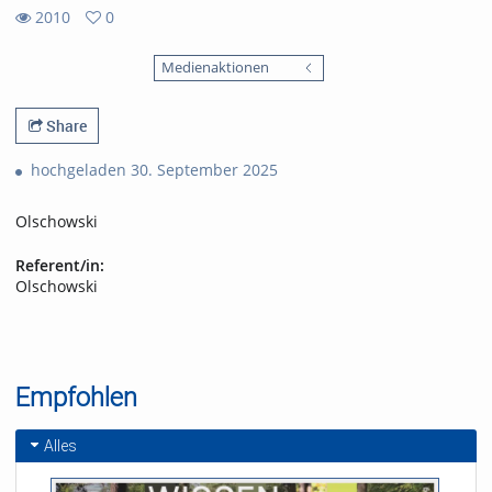
2010
0
0
2010
favorites
Medienaktionen
views
Share
hochgeladen 30. September 2025
Olschowski
Referent/in:
Olschowski
Empfohlen
Alles