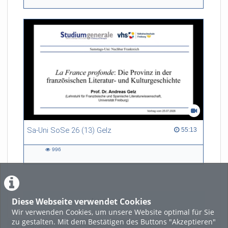
views
Sa-Uni SoSe 26 (13) Gelz
55:13 duration
55:13
996
996
views
Diese Webseite verwendet Cookies
LADE MEHR
Wir verwenden Cookies, um unsere Website optimal für Sie
zu gestalten. Mit dem Bestätigen des Buttons "Akzeptieren"