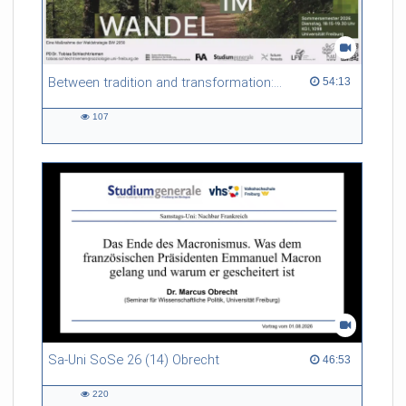
Between tradition and transformation: how owners, advisers and institutions co-create knowledge for resilient forests in Europe
54:13 duration
54:13
107
107
views
Sa-Uni SoSe 26 (14) Obrecht
46:53 duration
46:53
220
220