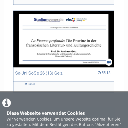
views
Sa-Uni SoSe 26 (13) Gelz
55:13 duration
55:13
1098
1098
views
Diese Webseite verwendet Cookies
LADE MEHR
Wir verwenden Cookies, um unsere Website optimal für Sie
zu gestalten. Mit dem Bestätigen des Buttons "Akzeptieren"