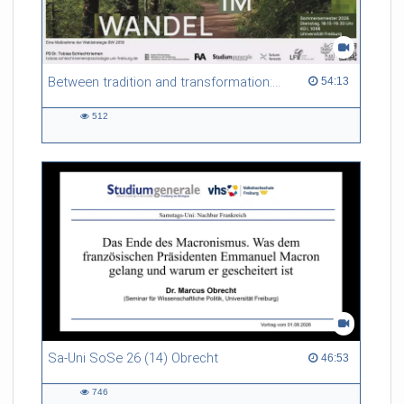
Between tradition and transformation: how owners, advisers and institutions co-create knowledge for resilient forests in Europe
54:13 duration
54:13
512
512
views
Sa-Uni SoSe 26 (14) Obrecht
46:53 duration
46:53
746
746