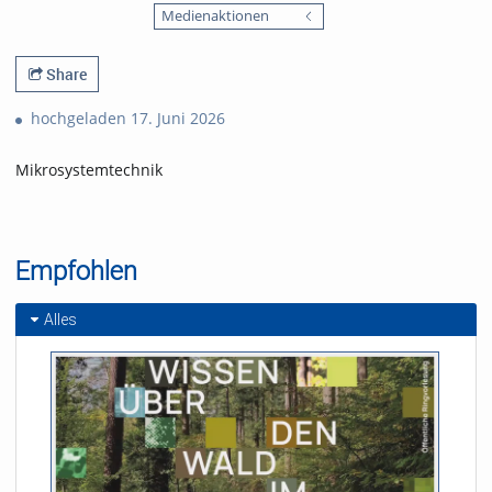
favorites
Medienaktionen
views
Share
hochgeladen 17. Juni 2026
Mikrosystemtechnik
Empfohlen
Alles