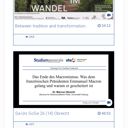
Between tradition and transformation: how owners, advisers and institutions co-create knowledge for resilient forests in Europe
54:13 duration
54:13
203
203
views
Sa-Uni SoSe 26 (14) Obrecht
46:53 duration
46:53
437
437