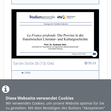
views
Sa-Uni SoSe 26 (13) Gelz
55:13 duration
55:13
1060
1060
views
Diese Webseite verwendet Cookies
LADE MEHR
Wir verwenden Cookies, um unsere Website optimal für Sie
zu gestalten. Mit dem Bestätigen des Buttons "Akzeptieren"