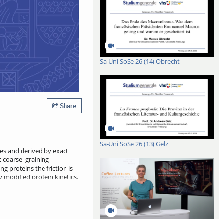
Sa-Uni SoSe 26 (14) Obrecht
Share
Sa-Uni SoSe 26 (13) Gelz
es and derived by exact
 coarse- graining
g proteins the friction is
 modified protein kinetics.
her by the non-Markovian
trends from the data by
merical cost of machine-