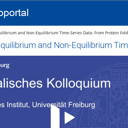
go
go
go
to
to
to
navigation
main
footer
content
ilibrium and Non-Equilibrium Time-Series Data: From Protein Fold
Video abspielen