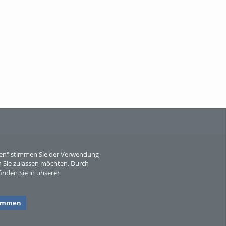
Wissen, ...
When Particle Physics Gets Hot: A
Journey Throu...
eren" stimmen Sie der Verwendung
 Sie zulassen möchten. Durch
inden Sie in unserer
Sperber
timmen