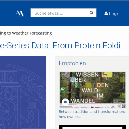
Suche etwas ...
Login
ing to Weather Forecasting
Modeling of Equilibrium and Non-Equilibrium Time-Series Data: From Protein Folding to Weather Forecasting
Empfohlen
Between tradition and transformation:
how owner...