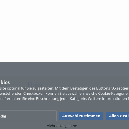
kies
Links
te optimal für Sie zu gestalten. Mit dem Bestätigen des Buttons "Akzepti
ntenstehenden Checkboxen können Sie auswählen, welche Cookie-Kategorien
Sitemap
gen" erhalten Sie eine Beschreibung jeder Kategorie. Weitere Informationen f
Auswahl zustimmen
Allen zus
dig
Mehr anzeigen