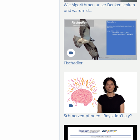
Wie Algorithmen unser Denken lenken
und warum d...
Fischadler
Schmerzempfinden - Boys don't cry?