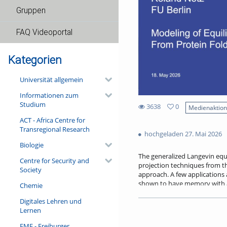
Gruppen
FAQ Videoportal
Kategorien
Universität allgemein
Informationen zum
Studium
3638
0
Medienaktio
0
ACT - Africa Centre for
3638
favorites
Transregional Research
views
hochgeladen 27. Mai 2026
Biologie
The generalized Langevin equ
Centre for Security and
projection techniques from t
Society
approach. A few applications a
shown to have memory with a d
Chemie
In fact, folding times are not
Digitales Lehren und
friction. Memory effects are 
Lernen
filtering, the GLE can be use
learning methods.
FMF - Freiburger