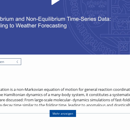
nen
ation is a non-Markovian equation of motion for general reaction coordinat
he Hamiltonian dynamics of a many-body system, it constitutes a systematic
re discussed: From large-scale molecular- dynamics simulations of fast-foldin
ecay time similar to the folding time, leading to anomalous and drastically
 dictated by free-energy barriers, as predicted by the Arrhenius law, but rat
Mehr anzeigen
also present for non-equilibrium systems. After removing slow and periodic 
d to predict complex phenomena such as weather data at a fraction of the nu