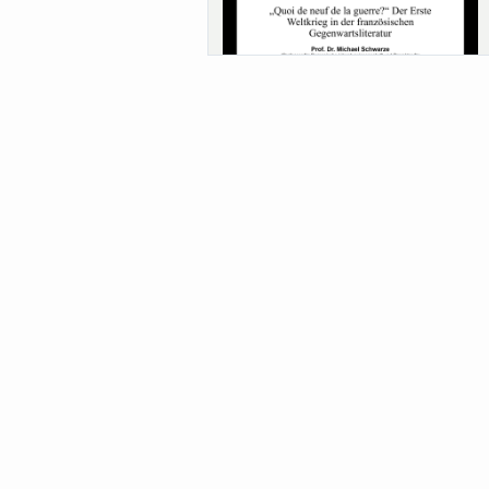
Sa-Uni SoSe 26 (12) Schwarze
Meanings of Forests: A Collaborative
Comparativ...
Als der Wald eine Zukunftsfrage wurde.