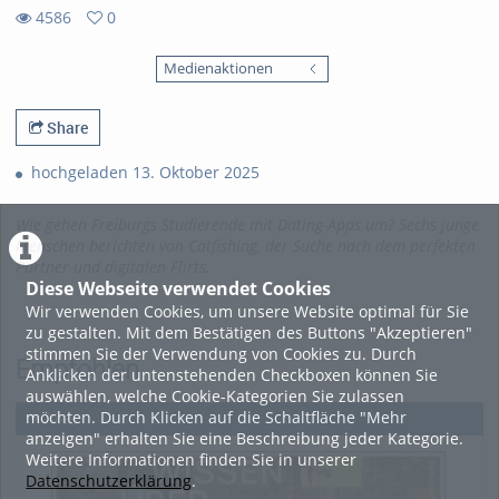
4586
0
0
4586
favorites
Medienaktionen
views
Share
hochgeladen 13. Oktober 2025
Wie gehen Freiburgs Studierende mit Dating-Apps um? Sechs junge
Menschen berichten von Catfishing, der Suche nach dem perfekten
Partner und digitalen Flirts.
Diese Webseite verwendet Cookies
Wir verwenden Cookies, um unsere Website optimal für Sie
zu gestalten. Mit dem Bestätigen des Buttons "Akzeptieren"
stimmen Sie der Verwendung von Cookies zu. Durch
Empfohlen
Anklicken der untenstehenden Checkboxen können Sie
auswählen, welche Cookie-Kategorien Sie zulassen
möchten. Durch Klicken auf die Schaltfläche "Mehr
Alles
anzeigen" erhalten Sie eine Beschreibung jeder Kategorie.
Weitere Informationen finden Sie in unserer
Datenschutzerklärung
.