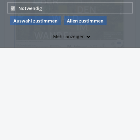
Notwendig
Auswahl zustimmen
Allen zustimmen
Mehr anzeigen
Between tradition and transformation: how owners, advisers and institutions co-create knowledge for resilient forests in Europe
54:13 duration
54:13
105
105
views