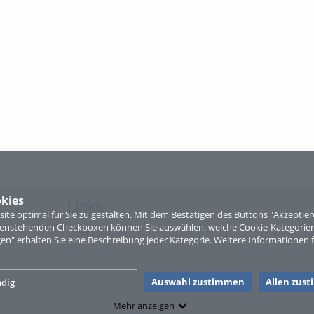
kies
Links
te optimal für Sie zu gestalten. Mit dem Bestätigen des Buttons "Akzepti
ntenstehenden Checkboxen können Sie auswählen, welche Cookie-Kategorien
Sitemap
gen" erhalten Sie eine Beschreibung jeder Kategorie. Weitere Informationen f
Auswahl zustimmen
Allen zus
dig
Mehr anzeigen