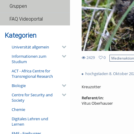
Gruppen
FAQ Videoportal
Kategorien
Universität allgemein
Informationen zum
2429
0
Medienaktio
Studium
0
2429
favorites
ACT - Africa Centre for
views
hochgeladen 8. Oktober 20
Transregional Research
Biologie
Kreuzotter
Centre for Security and
Referent/in:
Society
Vitus Oberhauser
Chemie
Digitales Lehren und
Lernen
FMF - Freiburger