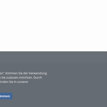
When Particle Physics Gets Hot: A
Journey Throu...
Sperber
eren" stimmen Sie der Verwendung
 Sie zulassen möchten. Durch
inden Sie in unserer
timmen