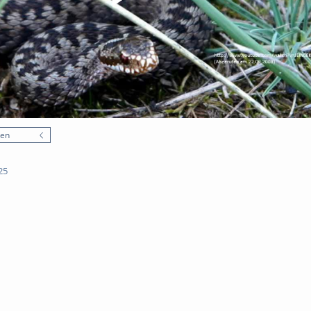
nen
25