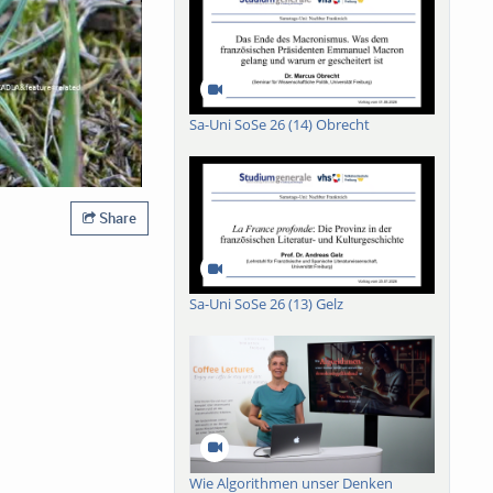
Sa-Uni SoSe 26 (14) Obrecht
Share
Sa-Uni SoSe 26 (13) Gelz
Wie Algorithmen unser Denken