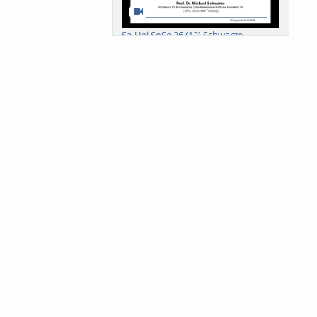
Sa-Uni SoSe 26 (12) Schwarze
Meanings of Forests: A Collaborative
Comparativ...
Als der Wald eine Zukunftsfrage
wurde. Wissen, ...