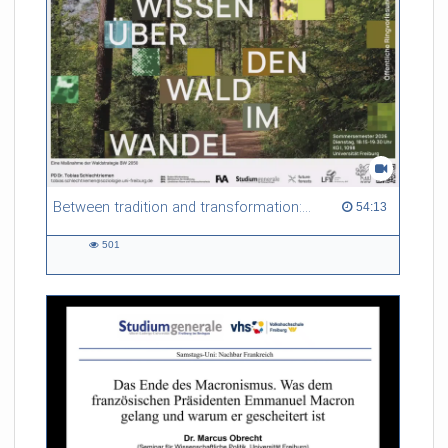
seit dem 4.5.2026 flächendeckend nur noch einen Euro. Rund
50 Millionen Euro sind dafür im Haushalt 2026
festgeschrieben.
Wie funktioniert das preiswerte Menü in Frankreich?
uniCROSS hat eine Mensa in Mulhouse besucht, in die Töpfe
und auf die Teller geschaut.
Between tradition and transformation: how owners, advisers and institutions co-create knowledge for resilient forests in Europe
54:13 duration
54:13
501
501
views