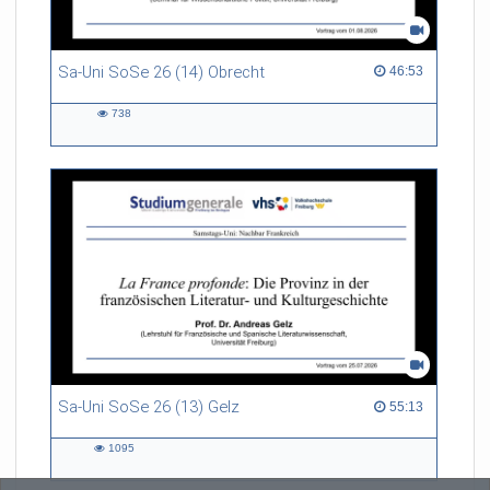
Sa-Uni SoSe 26 (14) Obrecht
46:53 duration
46:53
738
738
views
Sa-Uni SoSe 26 (13) Gelz
55:13 duration
55:13
1095
1095
views