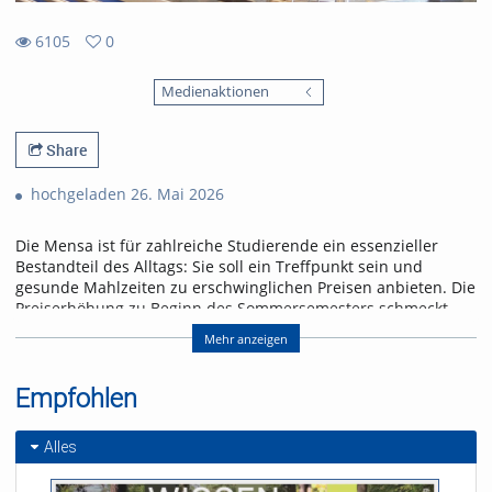
6105
0
0
6105
favorites
Medienaktionen
views
Share
hochgeladen 26. Mai 2026
Die Mensa ist für zahlreiche Studierende ein essenzieller
Bestandteil des Alltags: Sie soll ein Treffpunkt sein und
gesunde Mahlzeiten zu erschwinglichen Preisen anbieten. Die
Preiserhöhung zu Beginn des Sommersemesters schmeckt
jedoch nicht jeder und jedem.
Mehr anzeigen
Ohne Subventionen wäre es noch mehr. Laut einem
Instagram-Post des Freiburger Studierendenwerks vom
Empfohlen
20.4.2026 liegt der tatsächliche Preis für ein Mensa-Essen bei
8,47 Euro. Etwa die Hälfte wird über Landeszuschüsse und
andere Quellen finanziert.
Alles
Nachbar Frankreich investiert mehr. Dort kosten Mensaessen