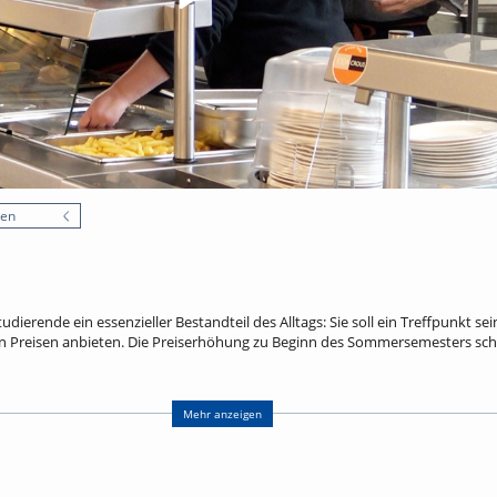
nen
tudierende ein essenzieller Bestandteil des Alltags: Sie soll ein Treffpunkt s
en Preisen anbieten. Die Preiserhöhung zu Beginn des Sommersemesters sch
och mehr. Laut einem Instagram-Post des Freiburger Studierendenwerks vo
nsa-Essen bei 8,47 Euro. Etwa die Hälfte wird über Landeszuschüsse und ande
Mehr anzeigen
t mehr. Dort kosten Mensaessen seit dem 4.5.2026 flächendeckend nur noch
Haushalt 2026 festgeschrieben.
rte Menü in Frankreich? uniCROSS hat eine Mensa in Mulhouse besucht, in di