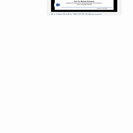
Sa-Uni SoSe 26 (12) Schwarze
Meanings of Forests: A Collaborative
Comparativ...
Als der Wald eine Zukunftsfrage
wurde. Wissen, ...