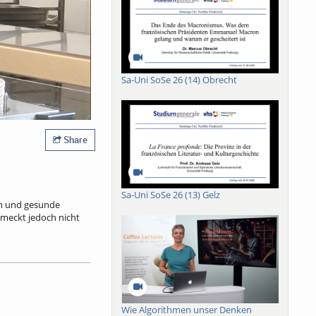
Sa-Uni SoSe 26 (14) Obrecht
Share
Sa-Uni SoSe 26 (13) Gelz
ein und gesunde
meckt jedoch nicht
m 20.4.2026 liegt der
re Quellen finanziert.
 einen Euro. Rund 50
Wie Algorithmen unser Denken
e Töpfe und auf die