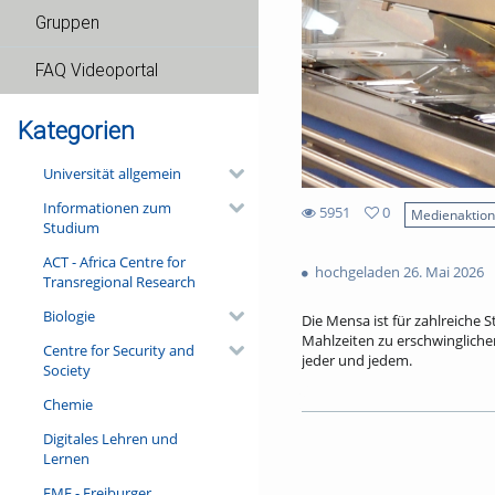
Gruppen
FAQ Videoportal
Kategorien
Universität allgemein
Informationen zum
5951
0
Medienaktio
Studium
0
5951
favorites
ACT - Africa Centre for
views
hochgeladen 26. Mai 2026
Transregional Research
Biologie
Die Mensa ist für zahlreiche S
Mahlzeiten zu erschwinglich
Centre for Security and
jeder und jedem.
Society
Ohne Subventionen wäre es n
Chemie
tatsächliche Preis für ein Me
Digitales Lehren und
Nachbar Frankreich investier
Lernen
Millionen Euro sind dafür im 
Wie funktioniert das preiswe
FMF - Freiburger