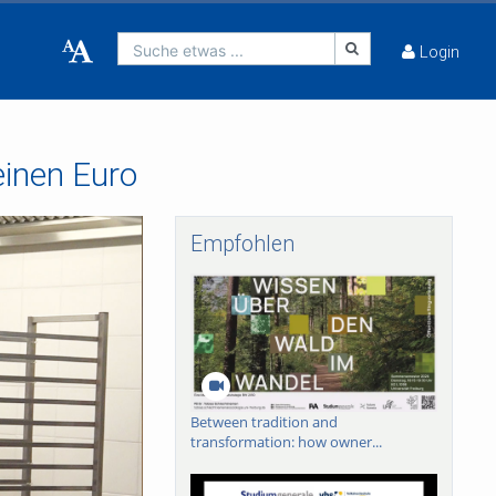
Suche etwas ...
Login
einen Euro
Empfohlen
Between tradition and
transformation: how owner...