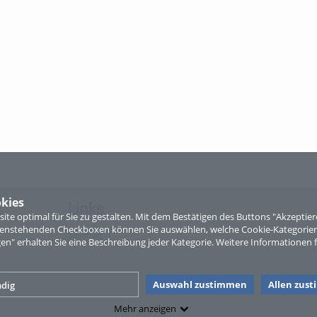
kies
Links
te optimal für Sie zu gestalten. Mit dem Bestätigen des Buttons "Akzepti
ntenstehenden Checkboxen können Sie auswählen, welche Cookie-Kategorien
Sitemap
gen" erhalten Sie eine Beschreibung jeder Kategorie. Weitere Informationen f
Auswahl zustimmen
Allen zus
dig
Mehr anzeigen