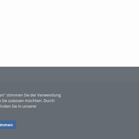
When Particle Physics Gets Hot: A
Journey Throu...
Sperber
eren" stimmen Sie der Verwendung
 Sie zulassen möchten. Durch
inden Sie in unserer
timmen