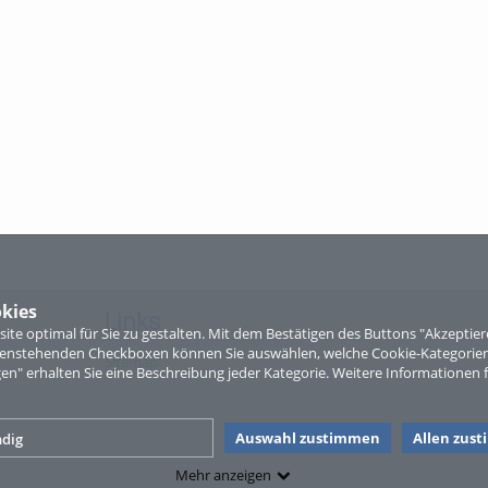
kies
Links
te optimal für Sie zu gestalten. Mit dem Bestätigen des Buttons "Akzepti
ntenstehenden Checkboxen können Sie auswählen, welche Cookie-Kategorien
Sitemap
gen" erhalten Sie eine Beschreibung jeder Kategorie. Weitere Informationen f
Auswahl zustimmen
Allen zus
dig
Mehr anzeigen