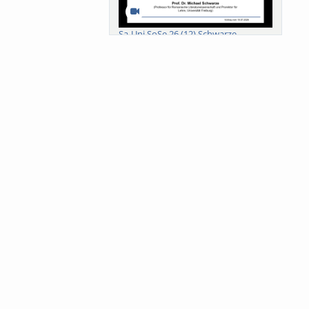
Sa-Uni SoSe 26 (12) Schwarze
Meanings of Forests: A Collaborative
Comparativ...
Als der Wald eine Zukunftsfrage
wurde. Wissen, ...