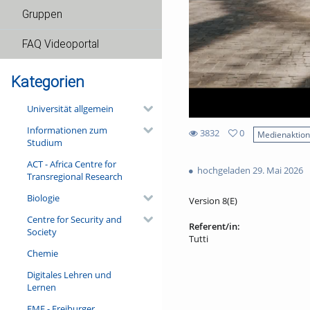
Gruppen
FAQ Videoportal
Kategorien
Universität allgemein
Informationen zum
3832
0
Medienaktio
Studium
0
3832
favorites
ACT - Africa Centre for
views
hochgeladen 29. Mai 2026
Transregional Research
Biologie
Version 8(E)
Centre for Security and
Referent/in:
Society
Tutti
Chemie
Digitales Lehren und
Lernen
FMF - Freiburger