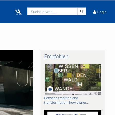
Suche etwas ...
Login
Empfohlen
Between tradition and
transformation: how owner...