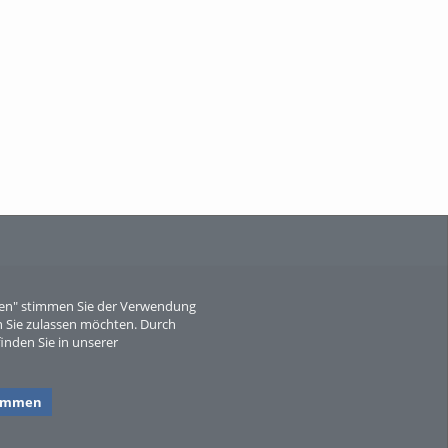
When Particle Physics Gets Hot: A
Journey Throu...
Sperber
eren" stimmen Sie der Verwendung
 Sie zulassen möchten. Durch
inden Sie in unserer
timmen