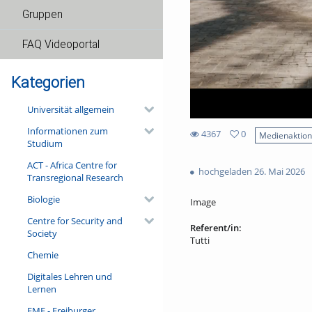
Gruppen
FAQ Videoportal
Kategorien
Universität allgemein
Informationen zum
4367
0
Medienaktio
Studium
0
4367
favorites
ACT - Africa Centre for
views
hochgeladen 26. Mai 2026
Transregional Research
Biologie
Image
Centre for Security and
Referent/in:
Society
Tutti
Chemie
Digitales Lehren und
Lernen
FMF - Freiburger