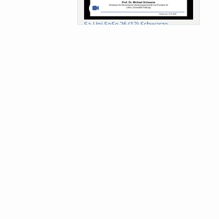
Sa-Uni SoSe 26 (12) Schwarze
Meanings of Forests: A Collaborative
Comparativ...
Als der Wald eine Zukunftsfrage
wurde. Wissen, ...