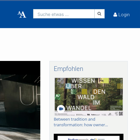
Suche etwas ...
Login
Empfohlen
Between tradition and
transformation: how owner...