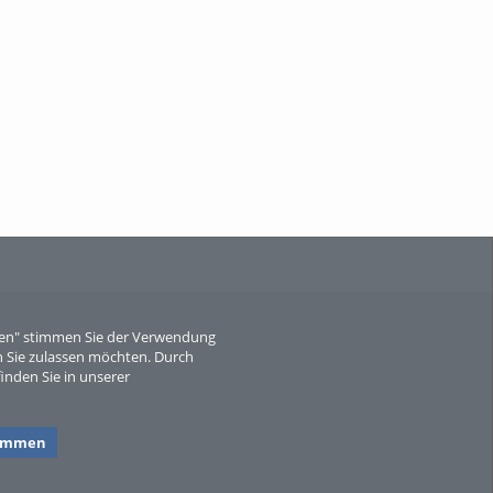
When Particle Physics Gets Hot: A
Journey Throu...
Sperber
eren" stimmen Sie der Verwendung
 Sie zulassen möchten. Durch
inden Sie in unserer
timmen