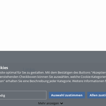
kies
Links
te optimal für Sie zu gestalten. Mit dem Bestätigen des Buttons "Akzepti
ntenstehenden Checkboxen können Sie auswählen, welche Cookie-Kategorien
Sitemap
gen" erhalten Sie eine Beschreibung jeder Kategorie. Weitere Informationen f
Auswahl zustimmen
Allen zus
dig
Mehr anzeigen