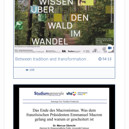
Between tradition and transformation: how owners, advisers and institutions co-create knowledge for resilient forests in Europe
54:13 duration
54:13
106
106
views