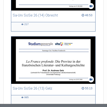
Sa-Uni SoSe 26 (14) Obrecht
46:53 duration
46:53
217
217
views
Sa-Uni SoSe 26 (13) Gelz
55:13 duration
55:13
995
995
views