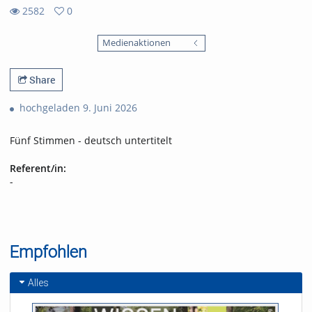
2582
0
0
2582
favorites
Medienaktionen
views
Share
hochgeladen 9. Juni 2026
Fünf Stimmen - deutsch untertitelt
Referent/in:
-
Empfohlen
Alles