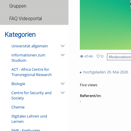
Gruppen
FAQ Videoportal
Kategorien
Universität allgemein
Informationen zum
4144
0
Medienaktio
Studium
0
4144
favorites
ACT - Africa Centre for
views
hochgeladen 29. Mai 2026
Transregional Research
Biologie
Five views
Centre for Security and
Referent/in:
Society
-
Chemie
Digitales Lehren und
Lernen
FMF - Freiburger