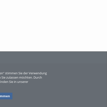
When Particle Physics Gets Hot: A
Journey Throu...
Sperber
eren" stimmen Sie der Verwendung
 Sie zulassen möchten. Durch
inden Sie in unserer
timmen