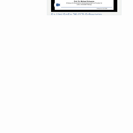
Sa-Uni SoSe 26 (12) Schwarze
Meanings of Forests: A Collaborative
Comparativ...
Als der Wald eine Zukunftsfrage
wurde. Wissen, ...