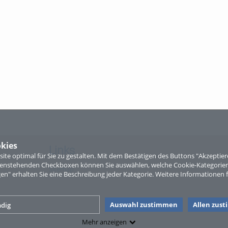
kies
Links
te optimal für Sie zu gestalten. Mit dem Bestätigen des Buttons "Akzepti
ntenstehenden Checkboxen können Sie auswählen, welche Cookie-Kategorien
Sitemap
gen" erhalten Sie eine Beschreibung jeder Kategorie. Weitere Informationen f
Auswahl zustimmen
Allen zus
dig
Mehr anzeigen