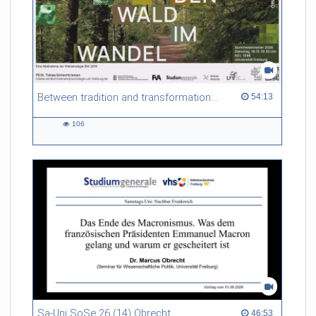
Between tradition and transformation: how owners, advisers and institutions co-create knowledge for resilient forests in Europe
54:13 duration
54:13
106
106
views
Sa-Uni SoSe 26 (14) Obrecht
46:53 duration
46:53