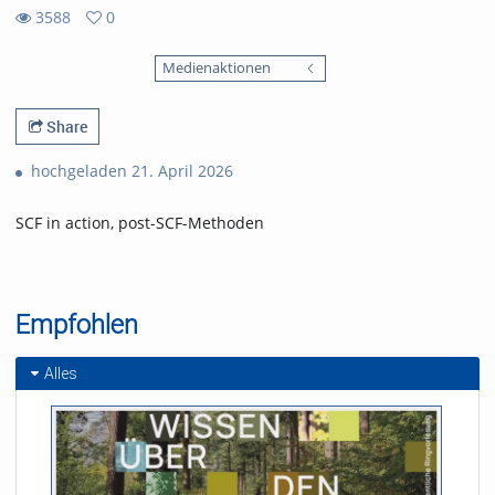
3588
0
0
3588
favorites
Medienaktionen
views
Share
hochgeladen 21. April 2026
SCF in action, post-SCF-Methoden
Empfohlen
Alles